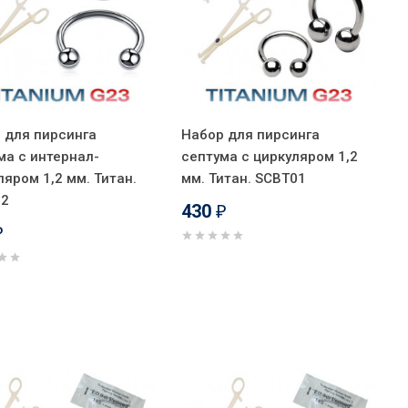
 для пирсинга
Набор для пирсинга
ма с интернал-
септума с циркуляром 1,2
ляром 1,2 мм. Титан.
мм. Титан. SCBT01
02
430
₽
₽