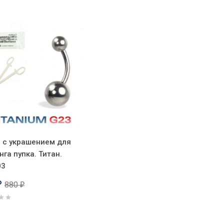
 с украшением для
нга пупка. Титан.
03
880
₽
₽