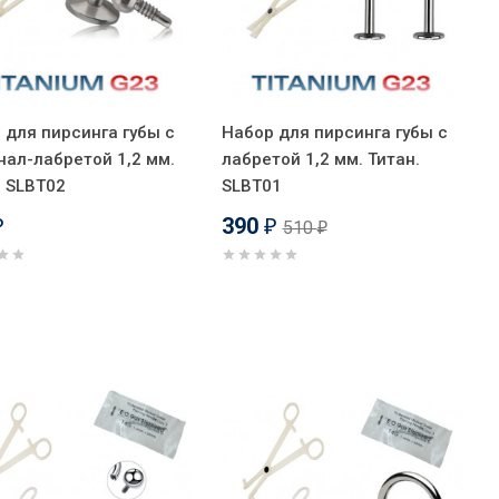
 для пирсинга губы с
Набор для пирсинга губы с
нал-лабретой 1,2 мм.
лабретой 1,2 мм. Титан.
. SLBT02
SLBT01
390
510
₽
₽
₽