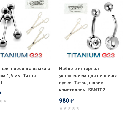
 для пирсинга языка с
Набор с интернал
ом 1,6 мм. Титан.
украшением для пирсинга
01
пупка. Титан, шарик
кристаллом. SBNT02
₽
980
₽