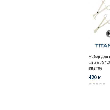
Набор для 
штангой 1,2
SBBT05
420
₽