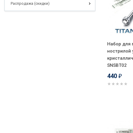
Распродажа (скидки)
Набор для 
нострилой у
кристаллич
SNSBТ02
440
₽