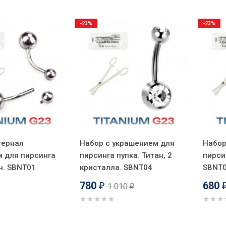
-23%
-23%
тернал
Набор с украшением для
Набор
 для пирсинга
пирсинга пупка. Титан, 2
пирси
н. SBNT01
кристалла. SBNT04
SBNT
780
680
1 010
₽
₽