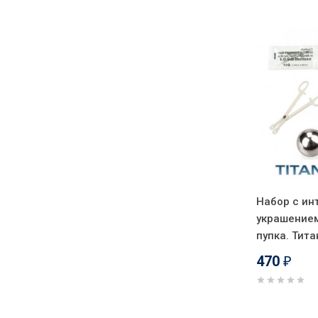
Набор с ин
украшением
пупка. Тита
470
₽