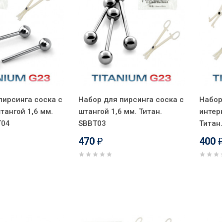
пирсинга соска с
Набор для пирсинга соска с
Набор
тангой 1,6 мм.
штангой 1,6 мм. Титан.
интер
T04
SBBT03
Титан
470
400
₽