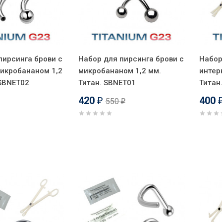
пирсинга брови с
Набор для пирсинга брови с
Набор
икробананом 1,2
микробананом 1,2 мм.
интер
 SBNET02
Титан. SBNET01
Титан
420
400
550
₽
₽