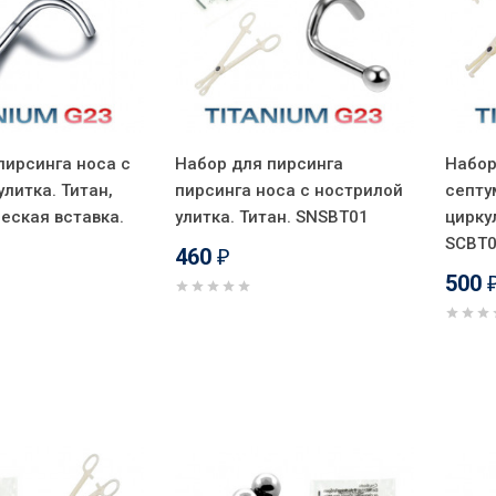
пирсинга носа с
Набор для пирсинга
Набор
литка. Титан,
пирсинга носа с нострилой
септу
еская вставка.
улитка. Титан. SNSBТ01
цирку
SCBT
460
₽
500