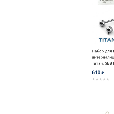
Набор для 
интернал-ш
Титан. SBB
610
₽