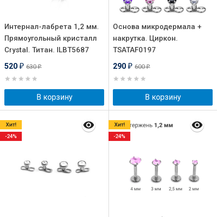
Интернал-лабрета 1,2 мм.
Основа микродермала +
Прямоугольный кристалл
накрутка. Циркон.
Crystal. Титан. ILBT5687
TSATAF0197
520
290
630
600
₽
₽
₽
₽
В корзину
В корзину
Хит!
Хит!
-24%
-24%