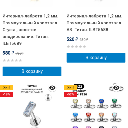
Интернал-лабрета 1,2 мм.
Интернал-лабрета 1,2 мм.
Прямоугольный кристалл
Прямоугольный кристалл
Crystal, золотое
AB. Титан. ILBT5688
анодирование. Титан.
520
630
₽
₽
ILBT5689
580
730
₽
₽
В корзину
В корзину
Хит!
Хит!
-18%
-52%