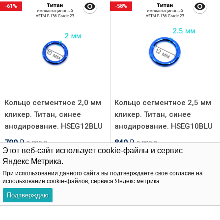
-61%
-58%
Кольцо сегментное 2,0 мм
Кольцо сегментное 2,5 мм
кликер. Титан, синее
кликер. Титан, синее
анодирование. HSEG12BLU
анодирование. HSEG10BLU
790
840
2 000
2 000
₽
₽
₽
₽
Этот веб-сайт использует cookie-файлы и сервис
Яндекс Метрика.
В корзину
В корзину
При использовании данного сайта вы подтверждаете свое согласие на
использование cookie-файлов, сервиса Яндекс.метрика .
Подтверждаю
Хит!
Хит!
-55%
-49%