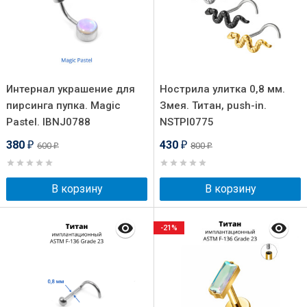
Интернал украшение для
Нострила улитка 0,8 мм.
пирсинга пупка. Magic
Змея. Титан, push-in.
Pastel. IBNJ0788
NSTPI0775
380
430
600
800
₽
₽
₽
₽
В корзину
В корзину
-21%