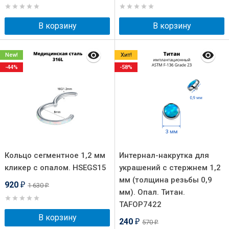
В корзину
В корзину
New!
Хит!
-44%
-58%
Кольцо сегментное 1,2 мм
Интернал-накрутка для
кликер с опалом. HSEGS15
украшений с стержнем 1,2
мм (толщина резьбы 0,9
920
1 630
₽
₽
мм). Опал. Титан.
TAFOP7422
В корзину
240
570
₽
₽