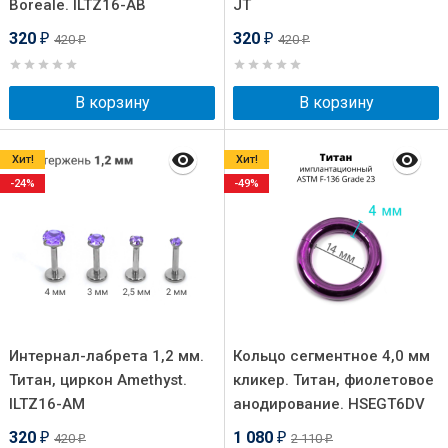
Boreale. ILTZ16-AB
JT
320
320
420
420
₽
₽
₽
₽
В корзину
В корзину
Хит!
Хит!
-24%
-49%
Интернал-лабрета 1,2 мм.
Кольцо сегментное 4,0 мм
Титан, циркон Amethyst.
кликер. Титан, фиолетовое
ILTZ16-AM
анодирование. HSEGT6DV
320
1 080
420
2 110
₽
₽
₽
₽