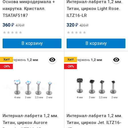
Основа микродермала +
Интернал-лабрета 1,2 мм.
накрутка. Кристалл.
Титан, циркон Light Rose.
TSATAF5187
ILTZ16-LR
360
320
470
420
₽
₽
₽
₽
В корзину
В корзину
Хит!
Хит!
-24%
-24%
Интернал-лабрета 1,2 мм.
Интернал-лабрета 1,2 мм.
Титан, циркон Aurore
Титан, циркон Jet. ILTZ16-