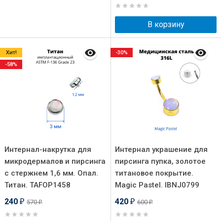
В корзину
Хит!
-30%
-58%
Интернал-накрутка для
Интернал украшение для
микродермалов и пирсинга
пирсинга пупка, золотое
с стержнем 1,6 мм. Опал.
титановое покрытие.
Титан. TAFOP1458
Magic Pastel. IBNJ0799
240
420
570
600
₽
₽
₽
₽