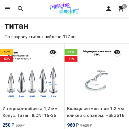
титан
По запросу «титан» найдено 377 шт.
Хит!
New!
-50%
-41%
Интернал-лабрета 1,2 мм.
Кольцо сегментное 1,2 мм
Конус. Титан. ILCNT16-36
кликер с опалом. HSEGS16
250
960
500
1 620
₽
₽
₽
₽