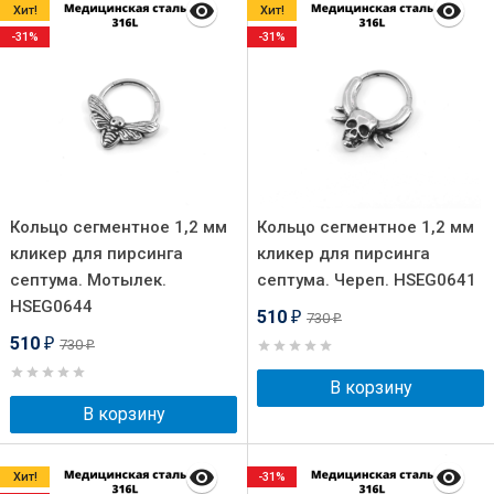
Хит!
Хит!
-31%
-31%
Кольцо сегментное 1,2 мм
Кольцо сегментное 1,2 мм
кликер для пирсинга
кликер для пирсинга
септума. Мотылек.
септума. Череп. HSEG0641
HSEG0644
510
730
₽
₽
510
730
₽
₽
В корзину
В корзину
Хит!
-31%