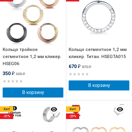
Кольцо тройное
Кольцо сегментное 1,2 мм
сегментное 1,2 мм кликер.
кликер. Титан. HSEGTA015
HSEG06
670
870
₽
₽
350
600
₽
₽
В корзину
В корзину
Хит!
Хит!
-21%
-23%