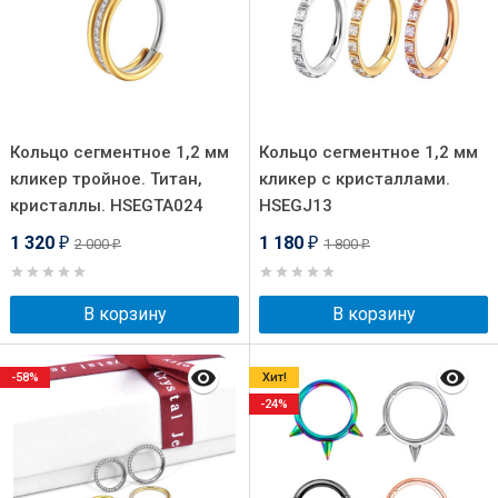
Кольцо сегментное 1,2 мм
Кольцо сегментное 1,2 мм
кликер тройное. Титан,
кликер с кристаллами.
кристаллы. HSEGTA024
HSEGJ13
1 320
1 180
2 000
1 800
₽
₽
₽
₽
В корзину
В корзину
-58%
Хит!
-24%