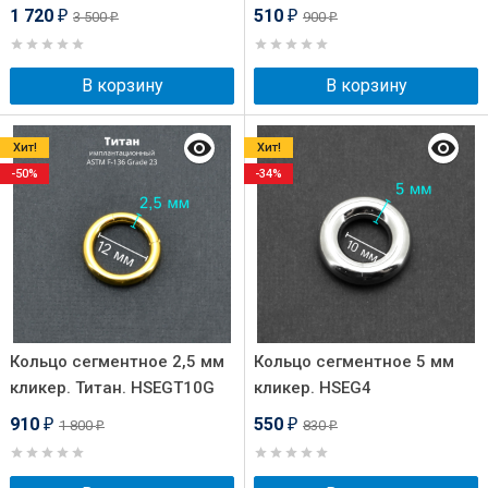
1 720
510
3 500
900
₽
₽
₽
₽
В корзину
В корзину
Хит!
Хит!
-50%
-34%
Кольцо сегментное 2,5 мм
Кольцо сегментное 5 мм
кликер. Титан. HSEGT10G
кликер. HSEG4
910
550
1 800
830
₽
₽
₽
₽