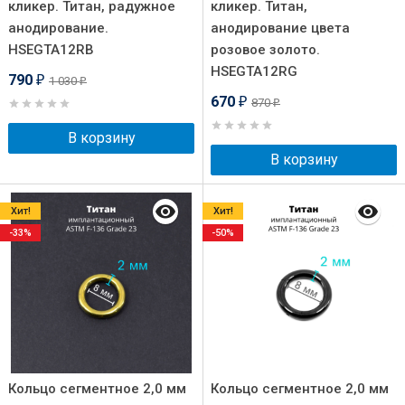
кликер. Титан, радужное
кликер. Титан,
анодирование.
анодирование цвета
HSEGTA12RB
розовое золото.
HSEGTA12RG
790
1 030
₽
₽
670
870
₽
₽
В корзину
В корзину
Хит!
Хит!
-33%
-50%
Кольцо сегментное 2,0 мм
Кольцо сегментное 2,0 мм