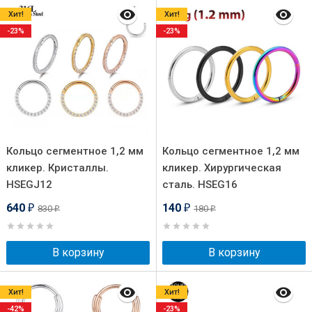
Хит!
Хит!
-23%
-23%
Кольцо сегментное 1,2 мм
Кольцо сегментное 1,2 мм
кликер. Кристаллы.
кликер. Хирургическая
HSEGJ12
сталь. HSEG16
640
140
830
180
₽
₽
₽
₽
В корзину
В корзину
Хит!
Хит!
-42%
-23%