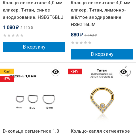
Кольцо сегментное 4,0 мм
Кольцо сегментное 4,0 мм
кликер. Титан, синее
кликер. Титан, лимонно-
анодирование. HSEGT6BLU
жёлтое анодирование.
HSEGT6LIM
1 080
2 110
₽
₽
880
1 140
₽
₽
В корзину
В корзину
Хит!
-24%
-57%
D-кольцо сегментное 1,0
Кольцо-капля сегментное