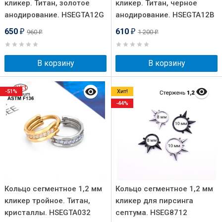
кликер. Титан, золотое
кликер. Титан, черное
анодирование. HSEGTA12G
анодирование. HSEGTA12B
650
610
960
1 200
₽
₽
₽
₽
В корзину
В корзину
-51%
Хит!
-44%
Кольцо сегментное 1,2 мм
Кольцо сегментное 1,2 мм
кликер тройное. Титан,
кликер для пирсинга
кристаллы. HSEGTA032
септума. HSEG8712