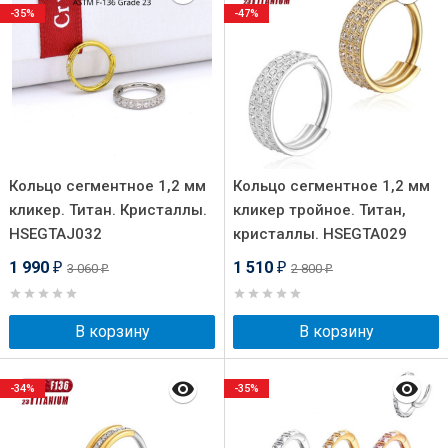
-35%
-47%
Кольцо сегментное 1,2 мм
Кольцо сегментное 1,2 мм
кликер. Титан. Кристаллы.
кликер тройное. Титан,
HSEGTAJ032
кристаллы. HSEGTA029
1 990
1 510
3 060
2 800
₽
₽
₽
₽
В корзину
В корзину
-34%
-35%