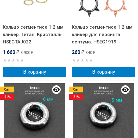
Кольцо сегментное 1,2 мм
Кольцо сегментное 1,2 мм
кликер. Титан. Кристаллы.
кликер для пирсинга
HSEGTAJ022
септума. HSEG1919
1 660
260
3 900
340
₽
₽
₽
₽
В корзину
В корзину
Хит!
Хит!
-41%
-51%