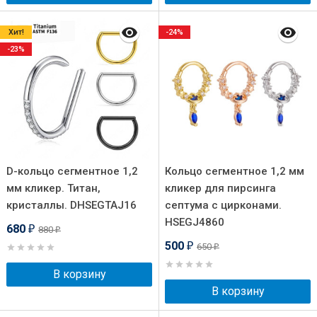
Хит!
-24%
-23%
D-кольцо сегментное 1,2
Кольцо сегментное 1,2 мм
мм кликер. Титан,
кликер для пирсинга
кристаллы. DHSEGTAJ16
септума с цирконами.
HSEGJ4860
680
880
₽
₽
500
650
₽
₽
В корзину
В корзину