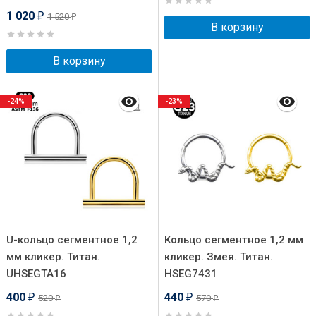
1 020
1 520
₽
₽
В корзину
В корзину
-24%
-23%
U-кольцо сегментное 1,2
Кольцо сегментное 1,2 мм
мм кликер. Титан.
кликер. Змея. Титан.
UHSEGTA16
HSEG7431
400
440
520
570
₽
₽
₽
₽