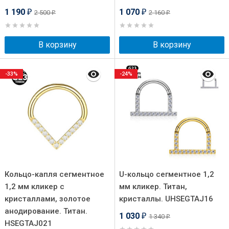
1 190
1 070
2 500
2 160
₽
₽
₽
₽
В корзину
В корзину
-33%
-24%
Кольцо-капля сегментное
U-кольцо сегментное 1,2
1,2 мм кликер с
мм кликер. Титан,
кристаллами, золотое
кристаллы. UHSEGTAJ16
анодирование. Титан.
1 030
1 340
₽
₽
HSEGTAJ021