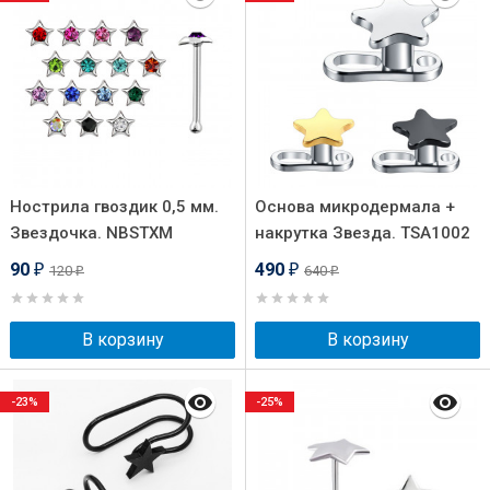
Нострила гвоздик 0,5 мм.
Основа микродермала +
Звездочка. NBSTXM
накрутка Звезда. TSA1002
90
490
120
640
₽
₽
₽
₽
В корзину
В корзину
-23%
-25%