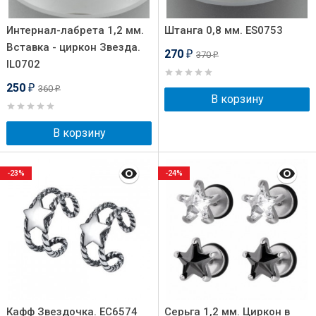
Интернал-лабрета 1,2 мм.
Штанга 0,8 мм. ES0753
Вставка - циркон Звезда.
270
370
₽
₽
IL0702
250
360
₽
₽
В корзину
В корзину
-23%
-24%
Кафф Звездочка. EC6574
Серьга 1,2 мм. Циркон в