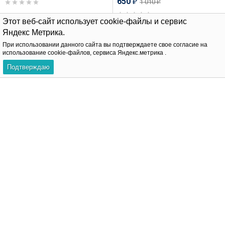
650
1 010
₽
₽
В корзину
Этот веб-сайт использует cookie-файлы и сервис
Яндекс Метрика.
В корзину
При использовании данного сайта вы подтверждаете свое согласие на
использование cookie-файлов, сервиса Яндекс.метрика .
-30%
-31%
Подтверждаю
Штанга 1,2 мм для двух
Штанга 0,8 мм. Звезда,
проколов. Звезда. JC-486
золотое покрытие.
JDZ0627
520
740
₽
₽
415
600
₽
₽
В корзину