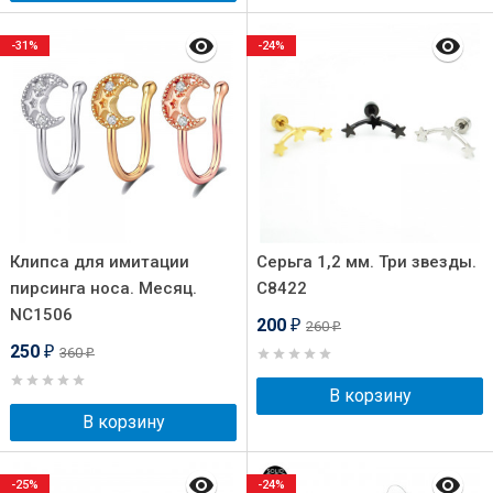
-31%
-24%
Клипса для имитации
Серьга 1,2 мм. Три звезды.
пирсинга носа. Месяц.
C8422
NC1506
200
260
₽
₽
250
360
₽
₽
В корзину
В корзину
-25%
-24%