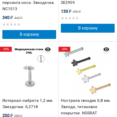
пирсинга носа. Звездочка.
SE2959
NC1513
130
400
₽
₽
340
440
₽
₽
В корзину
В корзину
-35%
-22%
Интернал-лабрета 1,2 мм.
Нострила гвоздик 0,8 мм.
Звездочки. IL2718
Звезда, титановое
покрытие. NSSRAT
250
380
₽
₽