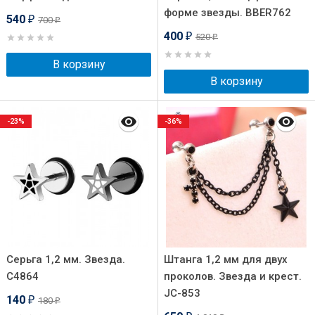
форме звезды. BBER762
540
700
₽
₽
400
520
₽
₽
В корзину
В корзину
-23%
-36%
Серьга 1,2 мм. Звезда.
Штанга 1,2 мм для двух
C4864
проколов. Звезда и крест.
JC-853
140
180
₽
₽