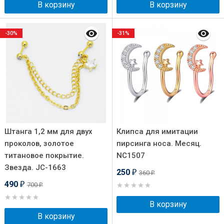
В корзину
В корзину
-30%
-31%
Штанга 1,2 мм для двух
Клипса для имитации
проколов, золотое
пирсинга носа. Месяц.
титановое покрытие.
NC1507
Звезда. JC-1663
250
360
₽
₽
490
700
₽
₽
В корзину
В корзину