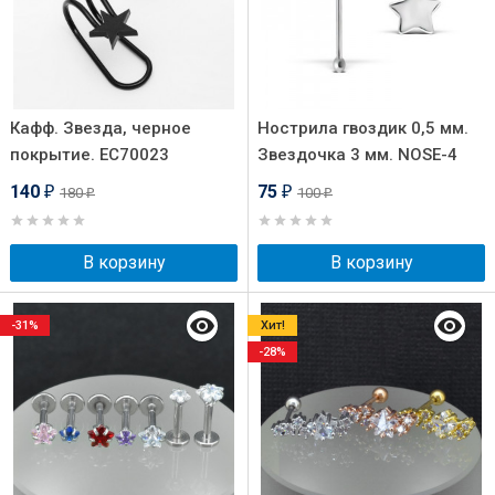
Кафф. Звезда, черное
Нострила гвоздик 0,5 мм.
покрытие. EC70023
Звездочка 3 мм. NOSE-4
140
75
180
100
₽
₽
₽
₽
В корзину
В корзину
-31%
Хит!
-28%