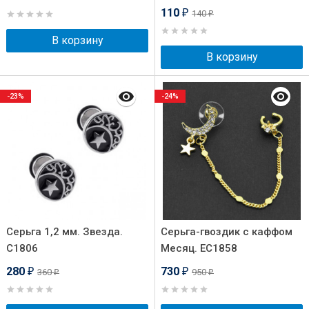
110
140
₽
₽
В корзину
В корзину
-23%
-24%
Серьга 1,2 мм. Звезда.
Серьга-гвоздик с каффом
C1806
Месяц. EC1858
280
730
360
950
₽
₽
₽
₽