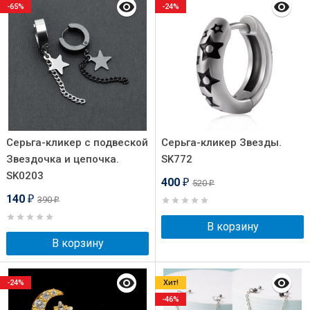
-65%
-24%
Серьга-кликер с подвеской
Серьга-кликер Звезды.
Звездочка и цепочка.
SK772
SK0203
400
520
₽
₽
140
390
₽
₽
В корзину
В корзину
-24%
Хит!
-46%