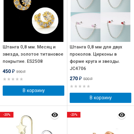
Штанга 0,8 мм. Месяц и
Штанга 0,8 мм для двух
звезда, золотое титановое
проколов. Цирконы в
покрытие. ES2508
форме круга и звезды.
JC4706
450
590
₽
₽
270
500
₽
₽
В корзину
В корзину
-20%
-23%