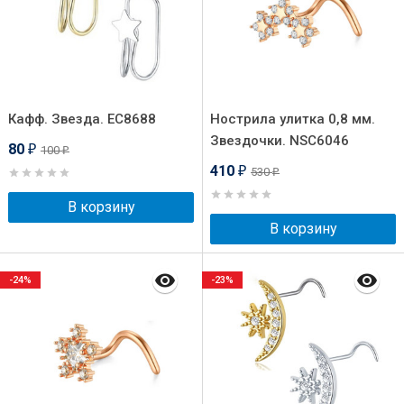
Кафф. Звезда. EC8688
Нострила улитка 0,8 мм.
Звездочки. NSC6046
80
100
₽
₽
410
530
₽
₽
В корзину
В корзину
-24%
-23%