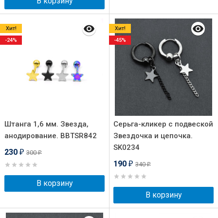
В корзину
Хит!
Хит!
-24%
-45%
Штанга 1,6 мм. Звезда,
Серьга-кликер с подвеской
анодирование. BBTSR842
Звездочка и цепочка.
SK0234
230
300
₽
₽
190
340
₽
₽
В корзину
В корзину