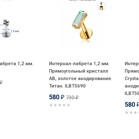
абрета 1,2 мм.
Интернал-лабрета 1,2 мм.
Интер
Прямоугольный кристалл
Прямо
AB, золотое анодирование.
Crysta
₽
Титан. ILBT5690
аноди
ILBT5
580
730
₽
₽
580