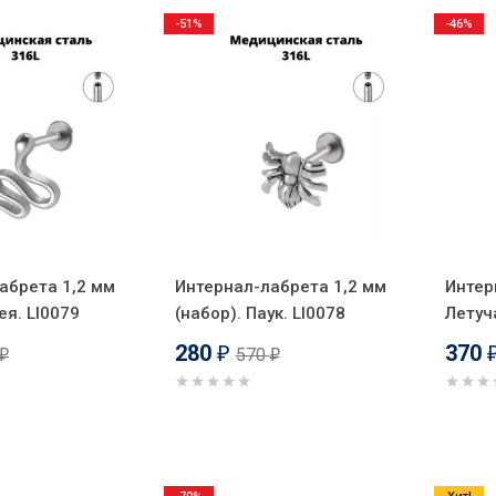
-51%
-46%
абрета 1,2 мм
Интернал-лабрета 1,2 мм
Интер
ея. LI0079
(набор). Паук. LI0078
Летуч
280
370
570
₽
₽
₽