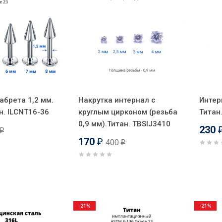
абрета 1,2 мм.
Накрутка интернал c
Интер
н. ILCNT16-36
круглым цирконом (резьба
Титан.
0,9 мм).Титан. TBSIJ3410
230
₽
170
400
₽
₽
-21%
-21%