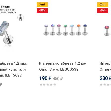
Хит!
Хит!
-58%
-49%
абрета 1,2 мм.
Интернал-лабрета 1,2 мм.
Интер
ный кристалл
Опал 3 мм. LBSO0538
Опал 
тан. ILBT5687
190
230
450
₽
₽
₽