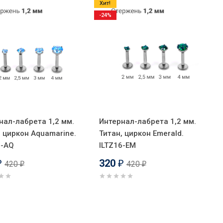
Хит!
-24%
нал-лабрета 1,2 мм.
Интернал-лабрета 1,2 мм.
, циркон Aquamarine.
Титан, циркон Emerald.
6-AQ
ILTZ16-EM
320
420
420
₽
₽
₽
₽