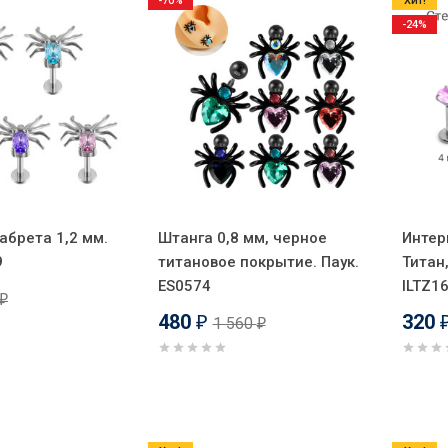
-70%
Хит!
-24%
абрета 1,2 мм.
Штанга 0,8 мм, черное
Интер
9
титановое покрытие. Паук.
Титан,
ES0574
ILTZ1
₽
480
320
1 560
₽
₽