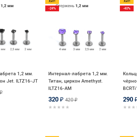
Хит!
Хит!
-24%
-40%
абрета 1,2 мм.
Интернал-лабрета 1,2 мм.
Кольцо
он Jet. ILTZ16-JT
Титан, циркон Amethyst.
чёрно
ILTZ16-AM
BCRTi
₽
320
290
420
₽
₽