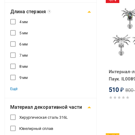
-37%
Длина стержня
?
4 мм
5 мм
6 мм
7 мм
8 мм
Интернал-л
9 мм
Паук. IL008
510
Ещё
800
₽
Материал декоративной части
Хирургическая сталь 316L
Ювелирный сплав