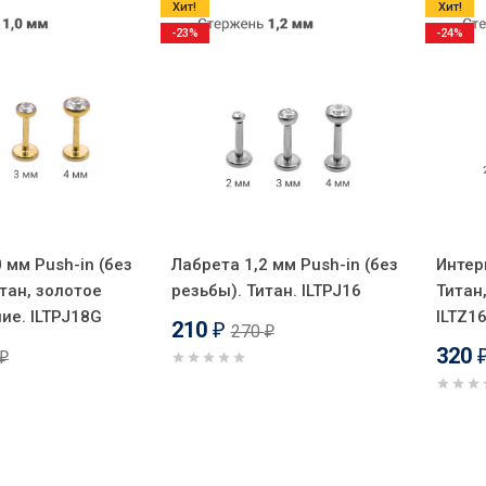
Хит!
Хит!
-23%
-24%
 мм Push-in (без
Лабрета 1,2 мм Push-in (без
Интер
тан, золотое
резьбы). Титан. ILTPJ16
Титан
ие. ILTPJ18G
ILTZ1
210
270
₽
₽
320
₽