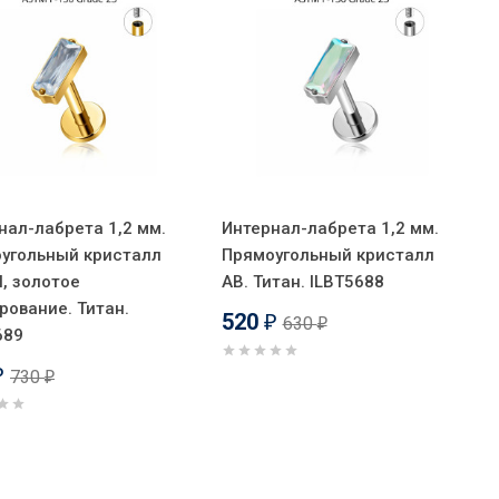
нал-лабрета 1,2 мм.
Интернал-лабрета 1,2 мм.
угольный кристалл
Прямоугольный кристалл
l, золотое
AB. Титан. ILBT5688
рование. Титан.
520
630
₽
₽
689
730
₽
₽