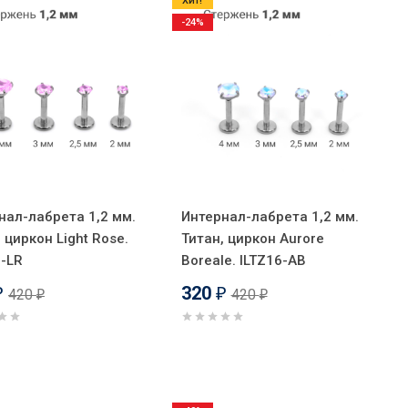
Хит!
-24%
нал-лабрета 1,2 мм.
Интернал-лабрета 1,2 мм.
 циркон Light Rose.
Титан, циркон Aurore
6-LR
Boreale. ILTZ16-AB
320
420
420
₽
₽
₽
₽