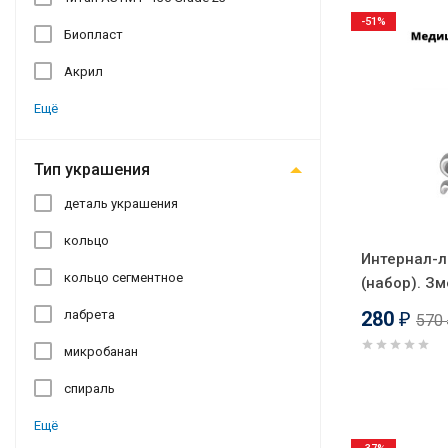
-51%
Биопласт
Акрил
Ещё
Тип украшения
деталь украшения
кольцо
Интернал-л
кольцо сегментное
(набор). Зм
лабрета
280
570
₽
микробанан
спираль
Ещё