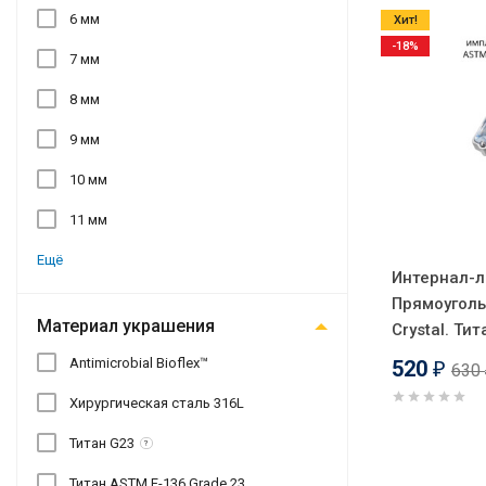
6 мм
Хит!
-18%
7 мм
8 мм
9 мм
10 мм
11 мм
Ещё
Интернал-л
Прямоуголь
Материал украшения
Crystal. Ти
Antimicrobial Bioflex™​
520
630
₽
Хирургическая сталь 316L
Титан G23
?
Титан ASTM F-136 Grade 23