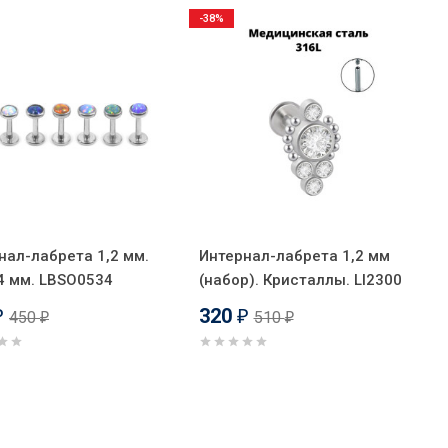
-38%
нал-лабрета 1,2 мм.
Интернал-лабрета 1,2 мм
4 мм. LBSO0534
(набор). Кристаллы. LI2300
320
450
510
₽
₽
₽
₽