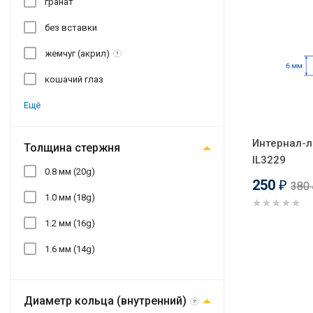
гранат
без вставки
жемчуг (акрил)
?
кошачий глаз
Ещё
Интернал-л
Толщина стержня
IL3229
0.8 мм (20g)
250
380
₽
1.0 мм (18g)
1.2 мм (16g)
1.6 мм (14g)
Диаметр кольца (внутренний)
?