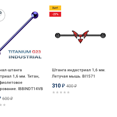
Хит!
-23%
нал-штанга
Штанга индастриал 1,6 мм.
триал 1,6 мм. Титан,
Летучая мышь. BI1571
фиолетовое
310
400
₽
₽
рование. IBBINDT14VB
600
₽
₽