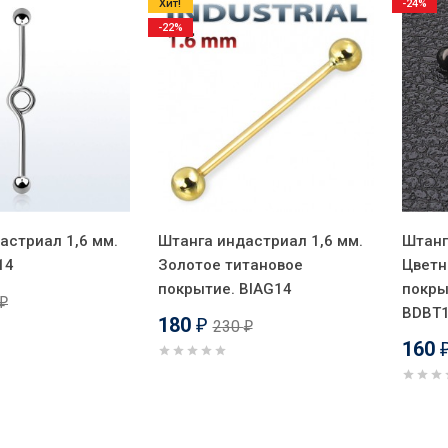
Хит!
-24%
-22%
астриал 1,6 мм.
Штанга индастриал 1,6 мм.
Штанг
14
Золотое титановое
Цветн
покрытие. BIAG14
покры
₽
BDBT
180
230
₽
₽
160