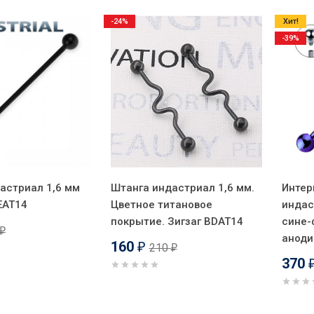
-24%
Хит!
-39%
астриал 1,6 мм
Штанга индастриал 1,6 мм.
Интер
EAT14
Цветное титановое
индас
покрытие. Зигзаг BDAT14
сине-
₽
аноди
160
210
₽
₽
370