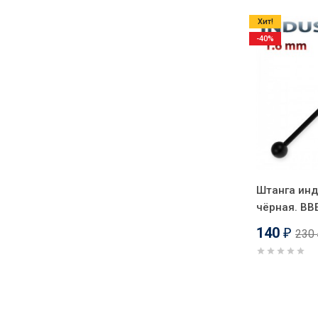
Хит!
-40%
Штанга инд
чёрная. BB
140
230
₽