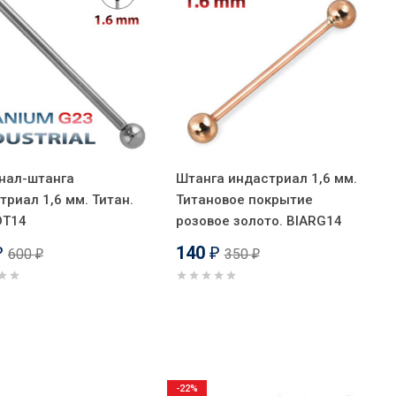
нал-штанга
Штанга индастриал 1,6 мм.
триал 1,6 мм. Титан.
Титановое покрытие
DT14
розовое золото. BIARG14
140
600
350
₽
₽
₽
₽
-22%