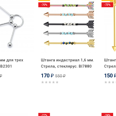
-70%
-73%
 мм для трех
Штанга индастриал 1,6 мм.
Штанг
BB2301
Стрела, стеклярус. BI7880
Стрел
170
150
550
₽
₽
₽
-27%
-24%