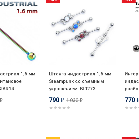
-24%
-35%
астриал 1,6 мм.
Штанга индастриал 1,6 мм.
Интер
титановое
Steampunk со съемным
индас
BIAR14
украшением. BI0273
разбо
790
770
1 030
₽
₽
₽