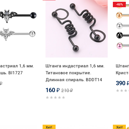
-46%
астриал 1,6 мм.
Штанга индастриал 1,6 мм.
Штанг
шь. BI1727
Титановое покрытие.
Крист
Длинная спираль. BDDT14
390
₽
160
210
₽
₽
Хит!
Хит!