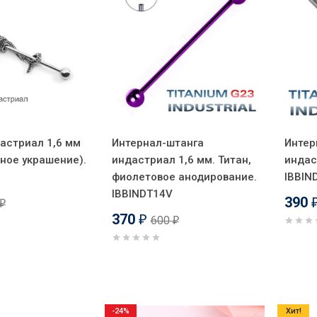
астриал 1,6 мм
Интернал-штанга
Интер
ное украшение).
индастриал 1,6 мм. Титан,
индас
фиолетовое анодирование.
IBBIN
IBBINDT14V
390
₽
370
600
₽
₽
-24%
Хит!