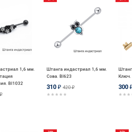
астриал 1,6 мм.
Штанга индастриал 1,6 мм.
Штанг
тация
Сова. BI623
Ключ.
ия. BI1032
310
300
420
₽
₽
₽