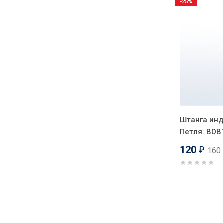
-25%
Штанга инд
Петля. BDB
120
160
₽