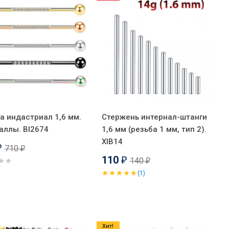
а индастриал 1,6 мм.
Стержень интернал-штанги
аллы. BI2674
1,6 мм (резьба 1 мм, тип 2).
XIB14
710
₽
₽
110
140
₽
₽
(1)
Хит!