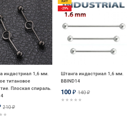
Хит!
-29%
а индастриал 1,6 мм.
Штанга индастриал 1,6 мм.
ое титановое
BBIND14
тие. Плоская спираль.
100
140
₽
₽
14
210
₽
₽