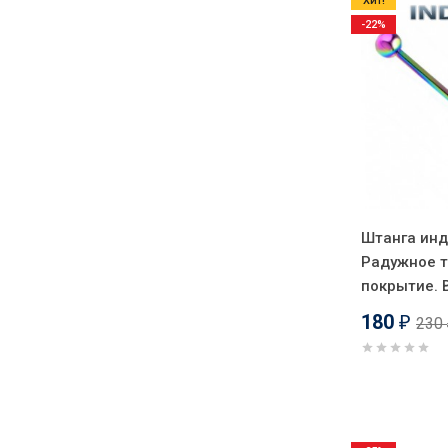
Хит!
-22%
Штанга инд
Радужное 
покрытие. 
180
230
₽