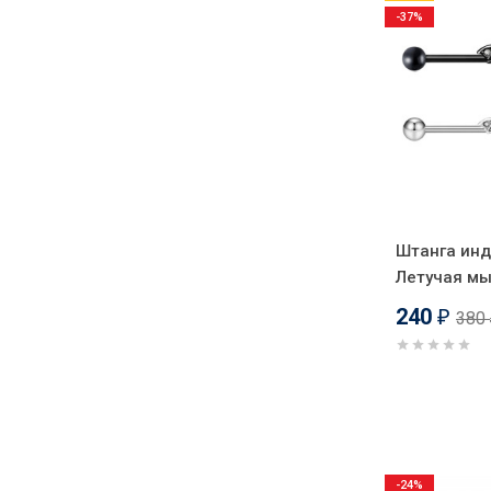
-37%
Штанга инд
Летучая мы
240
380
₽
-24%