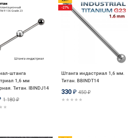
Хит!
-27%
нал-штанга
Штанга индастриал 1,6 мм.
триал 1,6 мм
Титан. BBINDT14
рная. Титан. IBINDJ14
330
450
₽
₽
1 180
₽
₽