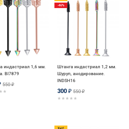
-46%
а индастриал 1,6 мм.
Штанга индастриал 1,2 мм.
а. BI7879
Шуруп, анодирование.
INDSH16
550
₽
₽
300
550
₽
₽
Хит!