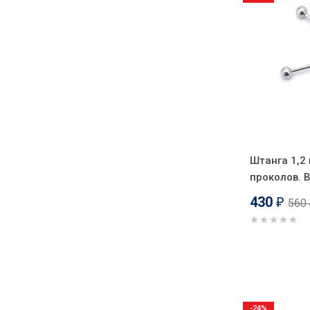
Штанга 1,2
проколов. 
430
560
₽
-24%