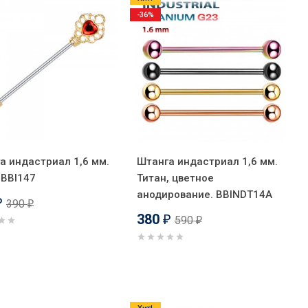
-36%
а индастриал 1,6 мм.
Штанга индастриал 1,6 мм.
 BBI147
Титан, цветное
анодирование. BBINDT14A
390
₽
₽
380
590
₽
₽