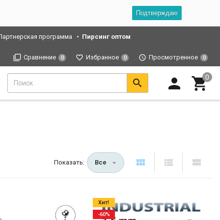
Подтверждаю
Партнерская программа
Пирсинг оптом
Сравнение
Избранное
Просмотренное
0
0
0
Показать:
Все
Хит!
-60%