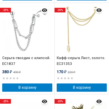
-23%
-23%
Серьга-гвоздик с клипсой.
Кафф-серьга Лист, золото.
EC1837
EC31353
380
170
490
220
₽
₽
₽
₽
В корзину
В корзину
-23%
-23%