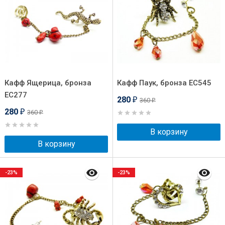
Кафф Ящерица, бронза
Кафф Паук, бронза EC545
EC277
280
360
₽
₽
280
360
₽
₽
В корзину
В корзину
-23%
-23%