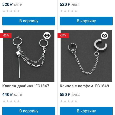
520
520
680
680
₽
₽
₽
₽
В корзину
В корзину
-23%
-24%
Клипса двойная. EC1847
Клипса с каффом. EC1849
440
550
570
720
₽
₽
₽
₽
В корзину
В корзину