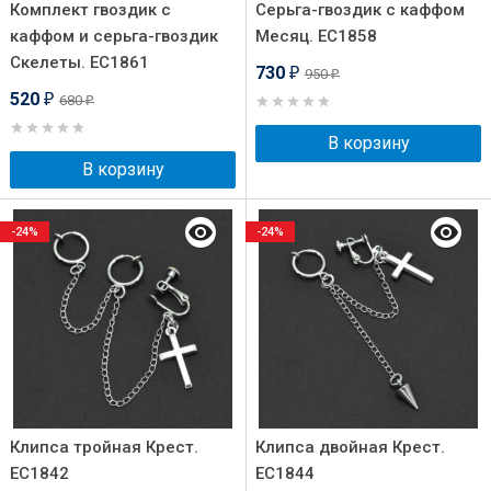
Комплект гвоздик с
Серьга-гвоздик с каффом
каффом и серьга-гвоздик
Месяц. EC1858
Скелеты. EC1861
730
950
₽
₽
520
680
₽
₽
В корзину
В корзину
-24%
-24%
Клипса тройная Крест.
Клипса двойная Крест.
EC1842
EC1844