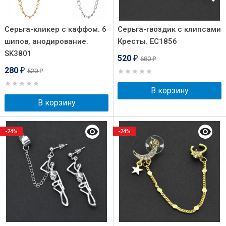
Серьга-кликер с каффом. 6
Серьга-гвоздик с клипсами
шипов, анодирование.
Кресты. EC1856
SK3801
520
680
₽
₽
280
520
₽
₽
В корзину
В корзину
-24%
-24%