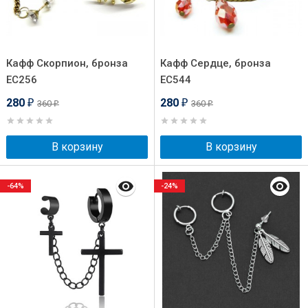
Кафф Скорпион, бронза
Кафф Сердце, бронза
EC256
EC544
280
280
360
360
₽
₽
₽
₽
В корзину
В корзину
-64%
-24%