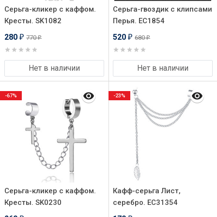
Серьга-кликер с каффом.
Серьга-гвоздик с клипсами
Кресты. SK1082
Перья. EC1854
280
520
770
680
₽
₽
₽
₽
Нет в наличии
Нет в наличии
-67%
-23%
Серьга-кликер с каффом.
Кафф-серьга Лист,
Кресты. SK0230
серебро. EC31354