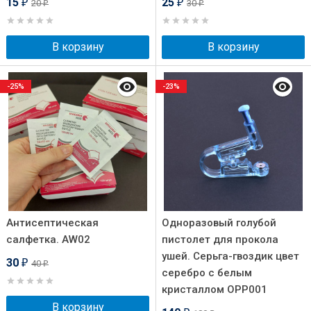
15
25
20
30
₽
₽
₽
₽
В корзину
В корзину
-25%
-23%
Антисептическая
Одноразовый голубой
салфетка. AW02
пистолет для прокола
ушей. Серьга-гвоздик цвет
30
40
₽
₽
серебро с белым
кристаллом OPP001
В корзину