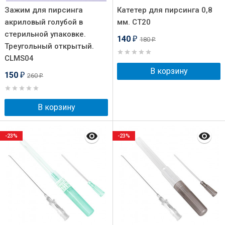
Зажим для пирсинга
Катетер для пирсинга 0,8
акриловый голубой в
мм. СT20
стерильной упаковке.
140
180
₽
₽
Треугольный открытый.
CLMS04
В корзину
150
260
₽
₽
В корзину
-23%
-23%