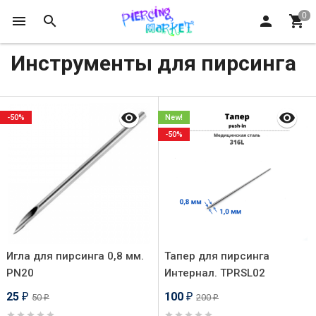
Инструменты для пирсинга
-50%
New!
-50%
Игла для пирсинга 0,8 мм.
Тапер для пирсинга
PN20
Интернал. TPRSL02
25
100
50
200
₽
₽
₽
₽