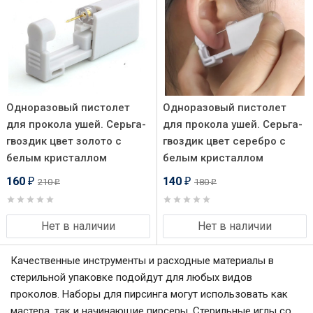
Одноразовый пистолет
Одноразовый пистолет
для прокола ушей. Серьга-
для прокола ушей. Серьга-
гвоздик цвет золото с
гвоздик цвет серебро с
белым кристаллом
белым кристаллом
160
140
210
180
₽
₽
₽
₽
Нет в наличии
Нет в наличии
Качественные инструменты и расходные материалы в
стерильной упаковке подойдут для любых видов
проколов. Наборы для пирсинга могут использовать как
мастера, так и начинающие пирсеры. Стерильные иглы со