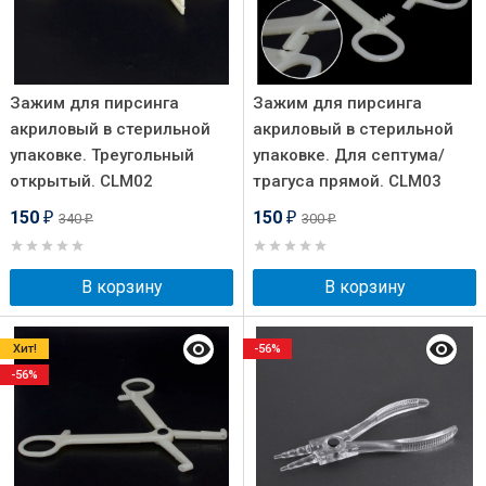
Зажим для пирсинга
Зажим для пирсинга
акриловый в стерильной
акриловый в стерильной
упаковке. Треугольный
упаковке. Для септума/
открытый. CLM02
трагуса прямой. CLM03
150
150
340
300
₽
₽
₽
₽
В корзину
В корзину
Хит!
-56%
-56%