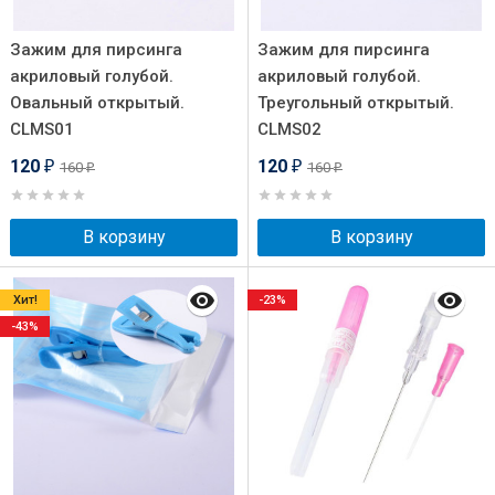
Зажим для пирсинга
Зажим для пирсинга
акриловый голубой.
акриловый голубой.
Овальный открытый.
Треугольный открытый.
CLMS01
CLMS02
120
120
160
160
₽
₽
₽
₽
В корзину
В корзину
Хит!
-23%
-43%