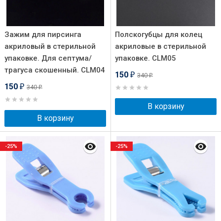
Зажим для пирсинга
Полскогубцы для колец
акриловый в стерильной
акриловые в стерильной
упаковке. Для септума/
упаковке. CLM05
трагуса скошенный. CLM04
150
340
₽
₽
150
340
₽
₽
В корзину
В корзину
-25%
-25%