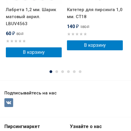
Лабрета 1,2 мм. Шарик
Катетер для пирсинга 1,0
М
матовый акрил.
мм. СT18
L
LBUV4563
140
180
₽
₽
60
80
₽
₽
В корзину
В корзину
Подписывайтесь на нас
Пирсингмаркет
Узнайте о нас