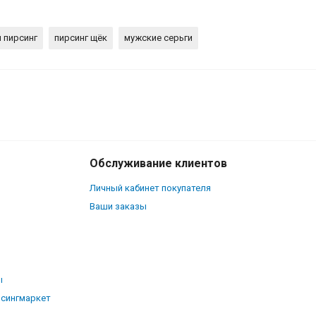
 пирсинг
пирсинг щёк
мужские серьги
180
₽
В корзину
60
₽
Обслуживание клиентов
Личный кабинет покупателя
Ваши заказы
ы
рсингмаркет