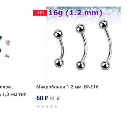
-25%
аллом,
Микробанан 1,2 мм. BNE16
 1,0 мм тип
60
80
₽
₽