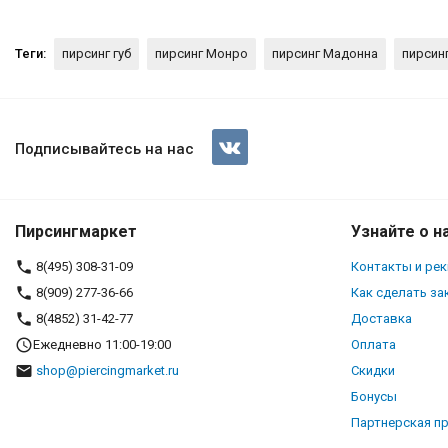
Теги:
пирсинг губ
пирсинг Монро
пирсинг Мадонна
пирсин
Лабрета 1,2 мм. LBB16
Подписывайтесь на нас
Пирсингмаркет
Узнайте о н
8(495) 308-31-09
Контакты и ре
8(909) 277-36-66
Как сделать за
8(4852) 31-42-77
Доставка
Ежедневно 11:00-19:00
Оплата
shop@piercingmarket.ru
Скидки
Бонусы
Партнерская п