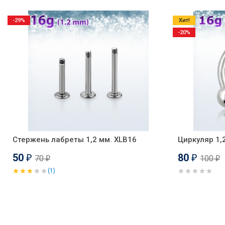
-29%
Хит!
-20%
Стержень лабреты 1,2 мм. XLB16
Циркуляр 1,
50
80
70
100
₽
₽
₽
₽
(1)