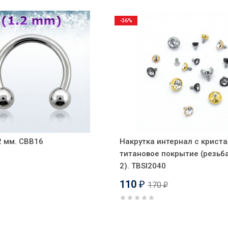
-36%
2 мм. CBB16
Накрутка интернал c крист
титановое покрытие (резьба
2). TBSI2040
110
170
₽
₽