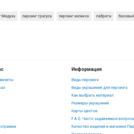
г Медуза
пирсинг трагуса
пирсинг хеликса
лабрета
базовый
ас
Информация
квизиты
Виды пирсинга
каз
Виды украшений для пирсинга
Как выбрать материал
Размеры украшений
Карты цветов
F.A.Q. Часто задаваемые вопрос
рограмма
Качество изделий в магазине Пи