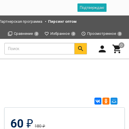
Подтверждаю
Партнерская программа
Пирсинг оптом
Сравнение
Избранное
Просмотренное
0
0
0
60
₽
180
₽