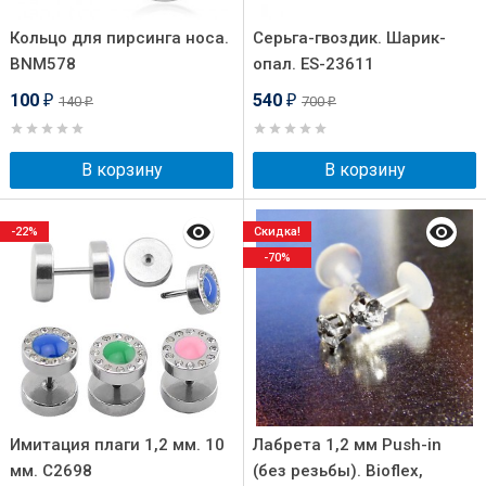
Кольцо для пирсинга носа.
Серьга-гвоздик. Шарик-
BNM578
опал. ES-23611
100
540
140
700
₽
₽
₽
₽
В корзину
В корзину
-22%
Скидка!
-70%
Имитация плаги 1,2 мм. 10
Лабрета 1,2 мм Push-in
мм. C2698
(без резьбы). Bioflex,