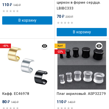
циркон в форме сердца.
110
140
₽
₽
LBIBC333
70
230
₽
₽
В корзину
В корзину
-43%
Хит!
-22%
Кафф. EC46978
Плаг акриловый. ASP32279
80
110
140
140
₽
₽
₽
₽