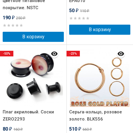
цветное титановое
EPA010
покрытие. NSTC
50
110
₽
₽
190
250
₽
₽
В корзину
В корзину
-50%
-23%
Плаг акриловый. Соски
Серьга-кольцо, розовое
ZERO2293
золото. BLK556
80
510
160
660
₽
₽
₽
₽