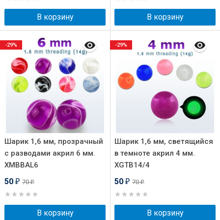
В корзину
В корзину
-29%
-29%
Шарик 1,6 мм, прозрачный
Шарик 1,6 мм, светящийся
с разводами акрил 6 мм.
в темноте акрил 4 мм.
XMBBAL6
XGTB14/4
50
50
70
70
₽
₽
₽
₽
В корзину
В корзину