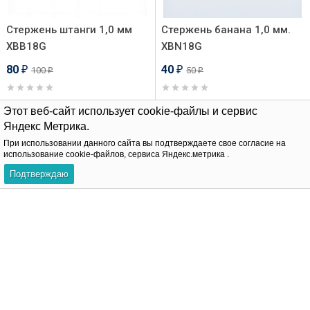
Стержень штанги 1,0 мм
Стержень банана 1,0 мм.
XBB18G
XBN18G
80
40
100
50
₽
₽
₽
₽
Этот веб-сайт использует cookie-файлы и сервис
В корзину
В корзину
Яндекс Метрика.
При использовании данного сайта вы подтверждаете свое согласие на
-25%
-25%
использование cookie-файлов, сервиса Яндекс.метрика .
Подтверждаю
Шарик 0,8 мм. XB20
Конус 0,8 мм XCN20