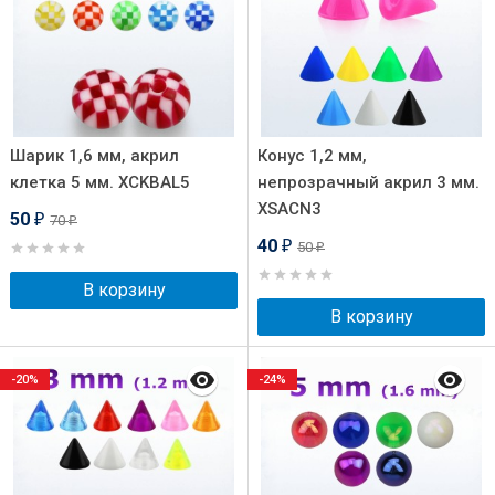
Шарик 1,6 мм, акрил
Конус 1,2 мм,
клетка 5 мм. XCKBAL5
непрозрачный акрил 3 мм.
XSACN3
50
70
₽
₽
40
50
₽
₽
В корзину
В корзину
-20%
-24%