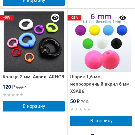
В корзину
-60%
-29%
Кольцо 3 мм. Акрил. ARNG8
Шарик 1,6 мм,
непрозрачный акрил 6 мм.
120
300
₽
₽
XSAB6
50
70
₽
₽
В корзину
В корзину