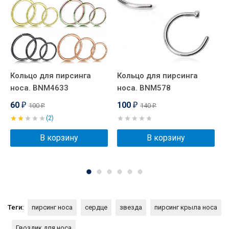
.
Кольцо для пирсинга
Кольцо для пирсинга
Н
носа. BNM4633
носа. BNM578
Ц
60
100
100
140
₽
₽
₽
₽
(2)
В корзину
В корзину
Теги:
пирсинг носа
сердце
звезда
пирсинг крыла носа
Гвоздик для носа