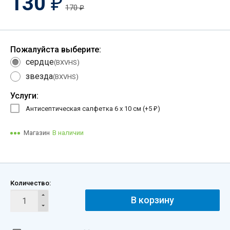
130
₽
170
₽
Пожалуйста выберите:
сердце
(BXVHS)
звезда
(BXVHS)
Услуги:
Антисептическая салфетка 6 х 10 см (+
5
)
₽
Магазин
В наличии
Количество:
В корзину