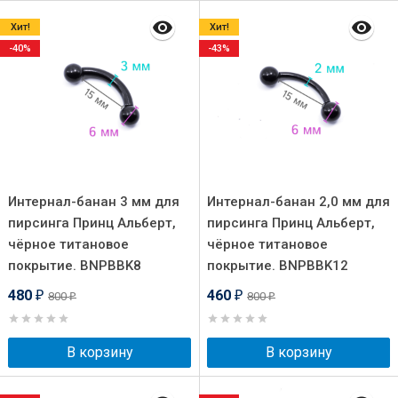
Хит!
Хит!
-40%
-43%
Интернал-банан 3 мм для
Интернал-банан 2,0 мм для
пирсинга Принц Альберт,
пирсинга Принц Альберт,
чёрное титановое
чёрное титановое
покрытие. BNPBBK8
покрытие. BNPBBK12
480
460
800
800
₽
₽
₽
₽
В корзину
В корзину