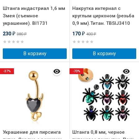
Штанга индастриал 1,6 мм
Накрутка интернал c
Змея (съемное
круглым цирконом (резьба
украшение). BI1731
0,9 мм).Титан. TBSIJ3410
230
170
380
400
₽
₽
₽
₽
В корзину
В корзину
-37%
-70%
Украшение для пирсинга
Штанга 0,8 мм, черное