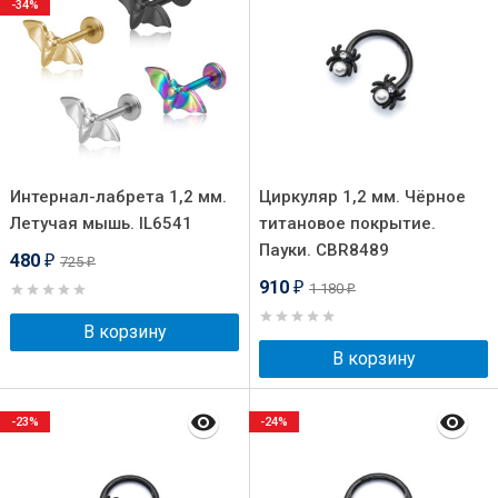
-34%
Интернал-лабрета 1,2 мм.
Циркуляр 1,2 мм. Чёрное
Летучая мышь. IL6541
титановое покрытие.
Пауки. CBR8489
480
725
₽
₽
910
1 180
₽
₽
В корзину
В корзину
-23%
-24%