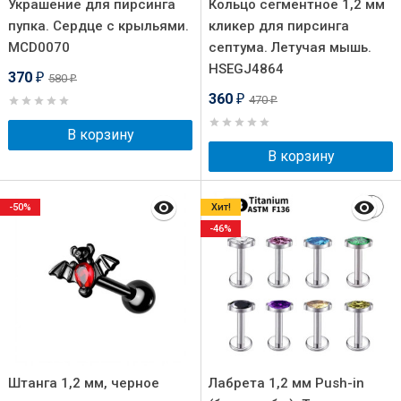
Украшение для пирсинга
Кольцо сегментное 1,2 мм
пупка. Сердце с крыльями.
кликер для пирсинга
MCD0070
септума. Летучая мышь.
HSEGJ4864
370
580
₽
₽
360
470
₽
₽
В корзину
В корзину
-50%
Хит!
-46%
Штанга 1,2 мм, черное
Лабрета 1,2 мм Push-in