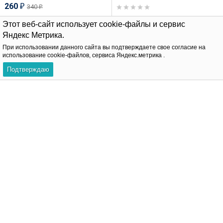
260
340
₽
₽
Этот веб-сайт использует cookie-файлы и сервис
Нет в наличии
Яндекс Метрика.
В корзину
При использовании данного сайта вы подтверждаете свое согласие на
использование cookie-файлов, сервиса Яндекс.метрика .
Хит!
Хит!
Подтверждаю
-24%
-35%
Лабрета 1,2 мм Push-in
Интернал-лабрета 1,2 мм.
(без резьбы). Титан,
Кристалл капля. Титан.
кристалл. ILT8364
ILBT5683
290
450
380
690
₽
₽
₽
₽