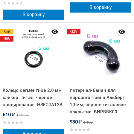
В корзину
В корзину
Хит!
-22%
-50%
Кольцо сегментное 2,0 мм
Интернал-банан для
кликер. Титан, черное
пирсинга Принц Альберт
анодирование. HSEGTA12B
10 мм, чёрное титановое
покрытие. BNPBBK00
610
1 200
₽
₽
930
1 190
₽
₽
В корзину