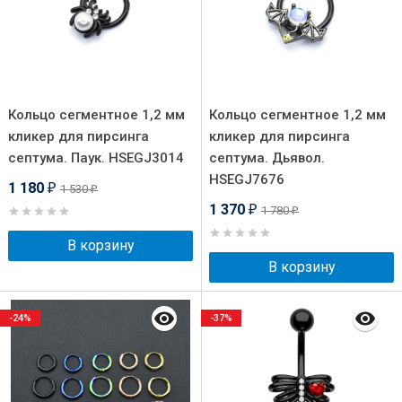
Кольцо сегментное 1,2 мм
Кольцо сегментное 1,2 мм
кликер для пирсинга
кликер для пирсинга
септума. Паук. HSEGJ3014
септума. Дьявол.
HSEGJ7676
1 180
1 530
₽
₽
1 370
1 780
₽
₽
В корзину
В корзину
-24%
-37%