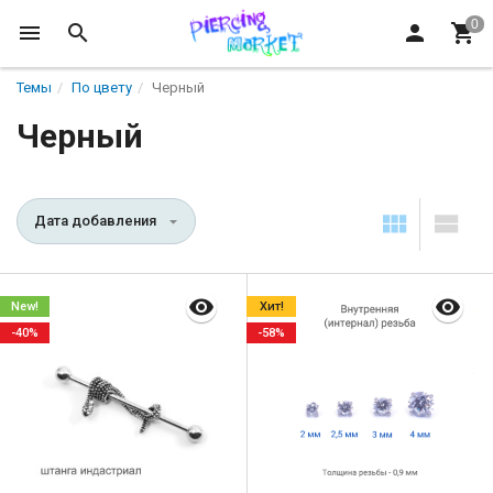
Темы
По цвету
Черный
Черный
Дата добавления
New!
Хит!
-40%
-58%