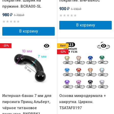
покрытие. Шарик на
покрытие. BNPBBK0C
пружине. BCRA00-SL
930
1 190
₽
₽
980
1 700
₽
₽
В корзину
В корзину
-23%
Хит!
-52%
Интернал-банан 7 мм для
Основа микродермала +
пирсинга Принц Альберт,
накрутка. Циркон.
чёрное титановое
TSATAF0197