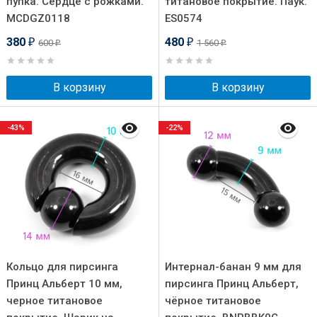
пупка. Сердце с рожками.
титановое покрытие. Паук.
MCDGZ0118
ES0574
380
480
600
1 560
₽
₽
₽
₽
В корзину
В корзину
-43%
-22%
Кольцо для пирсинга
Интернал-банан 9 мм для
Принц Альберт 10 мм,
пирсинга Принц Альберт,
черное титановое
чёрное титановое