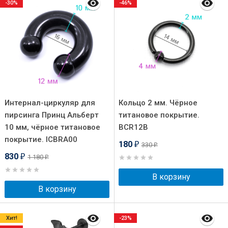
-30%
-46%
Интернал-циркуляр для
Кольцо 2 мм. Чёрное
пирсинга Принц Альберт
титановое покрытие.
10 мм, чёрное титановое
BCR12B
покрытие. ICBRA00
180
330
₽
₽
830
1 180
₽
₽
В корзину
В корзину
Хит!
-23%