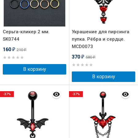
Серьга-кликер 2 мм.
Украшение для пирсинга
SK0744
пупка. Рёбра и сердце.
MCD0073
160
210
₽
₽
370
580
₽
₽
В корзину
В корзину
-37%
-37%