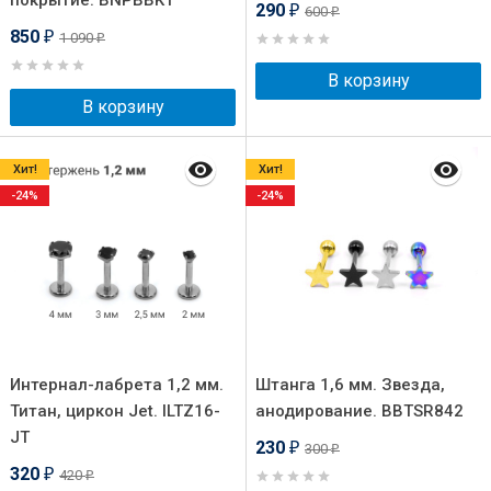
покрытие. BNPBBK1
290
600
₽
₽
850
1 090
₽
₽
В корзину
В корзину
Хит!
Хит!
-24%
-24%
Интернал-лабрета 1,2 мм.
Штанга 1,6 мм. Звезда,
Титан, циркон Jet. ILTZ16-
анодирование. BBTSR842
JT
230
300
₽
₽
320
420
₽
₽