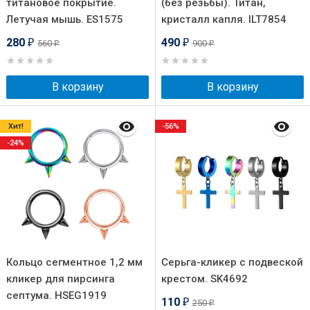
титановое покрытие.
(без резьбы). Титан,
Летучая мышь. ES1575
кристалл капля. ILT7854
280
490
560
900
₽
₽
₽
₽
В корзину
В корзину
Хит!
-56%
-24%
Кольцо сегментное 1,2 мм
Серьга-кликер с подвеской
кликер для пирсинга
крестом. SK4692
септума. HSEG1919
110
250
₽
₽