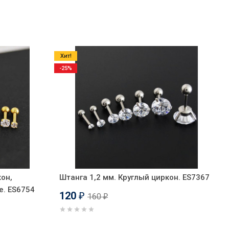
Хит!
-25%
кон,
Штанга 1,2 мм. Круглый циркон. ES7367
е. ES6754
120
160
₽
₽