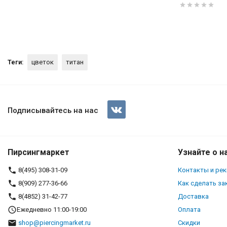
Теги:
цветок
титан
Основа микродермала + накру
Подписывайтесь на нас
Пирсингмаркет
Узнайте о н
8(495) 308-31-09
Контакты и ре
8(909) 277-36-66
Как сделать за
8(4852) 31-42-77
Доставка
Ежедневно 11:00-19:00
Оплата
shop@piercingmarket.ru
Скидки