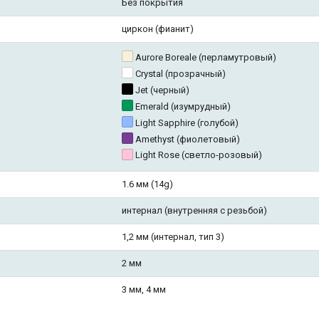
Без покрытия
циркон (фианит)
Aurore Boreale (перламутровый)
Crystal (прозрачный)
Jet (черный)
Emerald (изумрудный)
Light Sapphire (голубой)
Amethyst (фиолетовый)
Light Rose (светло-розовый)
1.6 мм (14g)
интернал (внутренняя с резьбой)
1,2 мм (интернал, тип 3)
2 мм
3 мм, 4 мм