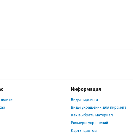
тка. Циркон. TSATAF0197
ас
Информация
квизиты
Виды пирсинга
каз
Виды украшений для пирсинга
Как выбрать материал
Размеры украшений
Карты цветов