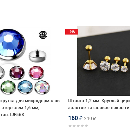
-24%
крутка для микродермалов
Штанга 1,2 мм. Круглый цир
с стержнем 1,6 мм,
золотое титановое покрыти
тан. IJF563
160
210
₽
₽
₽