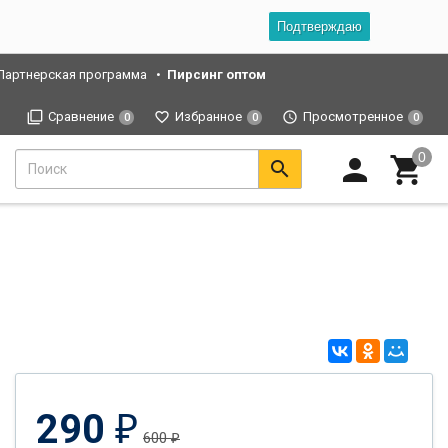
Подтверждаю
Партнерская программа
Пирсинг оптом
Сравнение
Избранное
Просмотренное
0
0
0
290
₽
600
₽