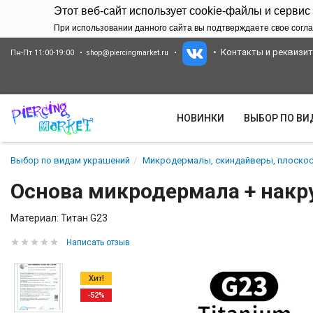
Этот веб-сайт использует cookie-файлы и сервис
При использовании данного сайта вы подтверждаете свое согла
Контакты и реквизи
Пн-Пт 11:00-19:00
shop@piercingmarket.ru
НОВИНКИ
ВЫБОР ПО В
Выбор по видам украшений
Микродермалы, скиндайверы, плоскос
Основа микродермала + накр
Материал: Титан G23
Написать отзыв
Хит!
-52%