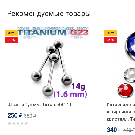
Рекомендуемые товары
Хит!
Хит!
-35%
-23%
Штанга 1,6 мм. Титан. BB14T
Интернал-на
и пирсинга 
250
380
₽
₽
кристалл. Ти
340
440
₽