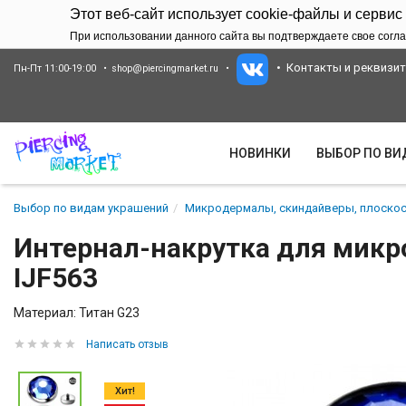
Этот веб-сайт использует cookie-файлы и сервис
При использовании данного сайта вы подтверждаете свое согла
Контакты и реквизи
Пн-Пт 11:00-19:00
shop@piercingmarket.ru
НОВИНКИ
ВЫБОР ПО В
Выбор по видам украшений
Микродермалы, скиндайверы, плоскос
Интернал-накрутка для микро
IJF563
Материал: Титан G23
Написать отзыв
Хит!