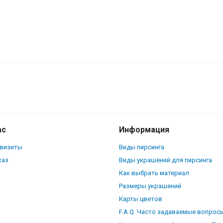
дермалов и пирсинга с стержнем 1,6
ас
Информация
квизиты
Виды пирсинга
каз
Виды украшений для пирсинга
Как выбрать материал
Размеры украшений
Карты цветов
F.A.Q. Часто задаваемые вопрос