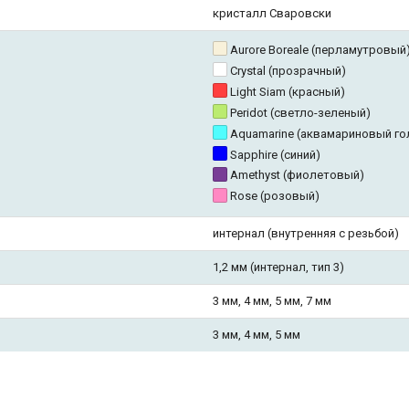
кристалл Сваровски
Aurore Boreale (перламутровый
Crystal (прозрачный)
Light Siam (красный)
Peridot (светло-зеленый)
Aquamarine (аквамариновый го
Sapphire (синий)
Amethyst (фиолетовый)
Rose (розовый)
интернал (внутренняя с резьбой)
1,2 мм (интернал, тип 3)
3 мм, 4 мм, 5 мм, 7 мм
3 мм, 4 мм, 5 мм