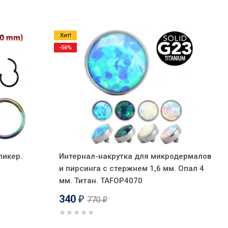
Хит!
-56%
ликер.
Интернал-накрутка для микродермалов
и пирсинга с стержнем 1,6 мм. Опал 4
мм. Титан. TAFOP4070
340
770
₽
₽