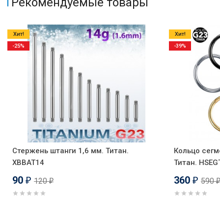
Рекомендуемые товары
Хит!
Хит!
-25%
-39%
Стержень штанги 1,6 мм. Титан.
Кольцо сегм
XBBAT14
Титан. HSEG
90
360
120
590
₽
₽
₽