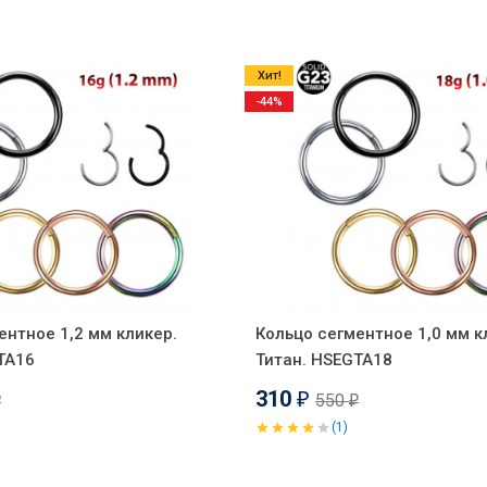
Хит!
-44%
ентное 1,2 мм кликер.
Кольцо сегментное 1,0 мм к
TA16
Титан. HSEGTA18
310
550
₽
₽
₽
(1)