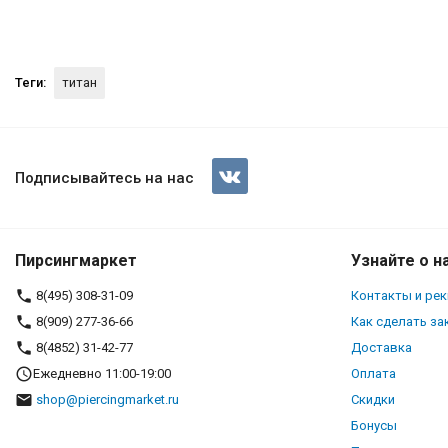
Теги:
титан
Интернал-накрутка для микро
мм, кристалл. Титан. IJF563
Подписывайтесь на нас
Пирсингмаркет
Узнайте о н
8(495) 308-31-09
Контакты и ре
8(909) 277-36-66
Как сделать за
8(4852) 31-42-77
Доставка
Ежедневно 11:00-19:00
Оплата
shop@piercingmarket.ru
Скидки
Бонусы