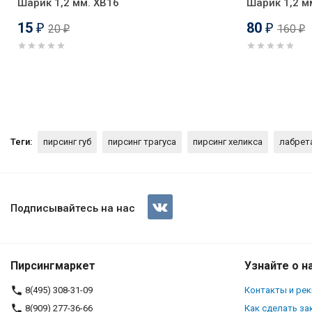
Шарик 1,2 мм. XB16
Шарик 1,2 м
15
80
20
160
₽
₽
₽
₽
Теги:
пирсинг губ
пирсинг трагуса
пирсинг хеликса
лабрет
Стержень лабреты 1,2 мм. Ти
Подписывайтесь на нас
Пирсингмаркет
Узнайте о н
8(495) 308-31-09
Контакты и ре
8(909) 277-36-66
Как сделать за