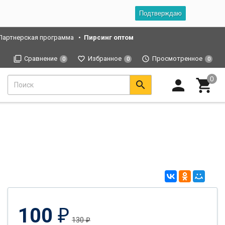
Подтверждаю
Партнерская программа
Пирсинг оптом
Сравнение
Избранное
Просмотренное
0
0
0
100
₽
130
₽