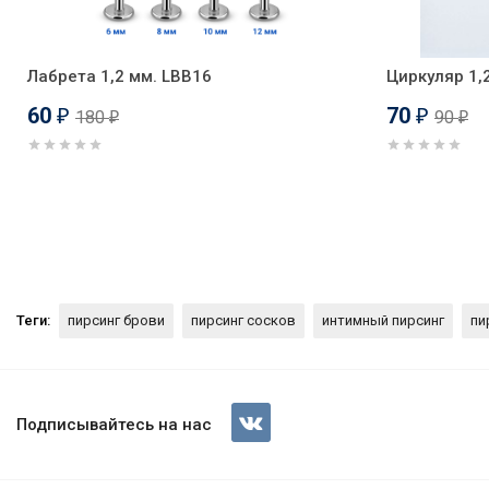
Лабрета 1,2 мм. LBB16
Циркуляр 1,
60
70
180
90
₽
₽
₽
₽
Теги:
пирсинг брови
пирсинг сосков
интимный пирсинг
пи
Циркуляр 1,2 мм. CBB16
Подписывайтесь на нас