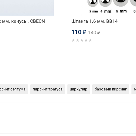
2 мм, конусы. CBECN
Штанга 1,6 мм. BB14
110
140
₽
₽
рсинг септума
пирсинг трагуса
циркуляр
базовый пирсинг
м