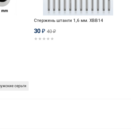
Стержень штанги 1,6 мм. XBB14
30
40
₽
₽
ужские серьги
130
₽
В корзину
100
₽