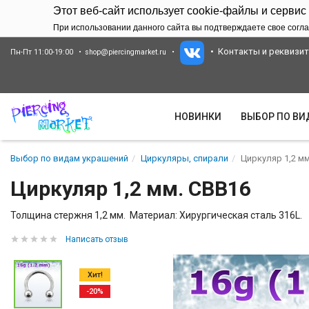
Этот веб-сайт использует cookie-файлы и сервис
При использовании данного сайта вы подтверждаете свое согла
Контакты и реквизи
Пн-Пт 11:00-19:00
shop@piercingmarket.ru
НОВИНКИ
ВЫБОР ПО В
Выбор по видам украшений
Циркуляры, спирали
Циркуляр 1,2 мм
Циркуляр 1,2 мм. CBB16
Толщина стержня 1,2 мм. Материал: Хирургическая сталь 316L.
Написать отзыв
Хит!
-20%