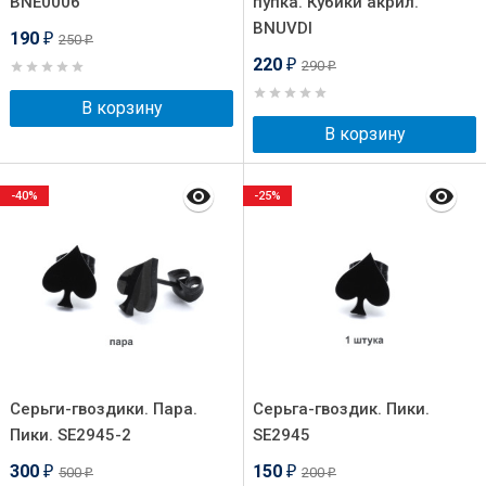
BNE0006
пупка. Кубики акрил.
BNUVDI
190
250
₽
₽
220
290
₽
₽
В корзину
В корзину
-40%
-25%
Серьги-гвоздики. Пара.
Серьга-гвоздик. Пики.
Пики. SE2945-2
SE2945
300
150
500
200
₽
₽
₽
₽