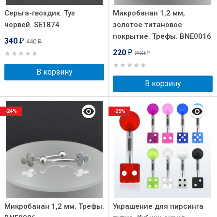
Серьга-гвоздик. Туз
Микробанан 1,2 мм,
червей. SE1874
золотое титановое
покрытие. Трефы. BNE0016
340
440
₽
₽
220
290
₽
₽
В корзину
В корзину
-24%
-25%
Микробанан 1,2 мм. Трефы.
Украшение для пирсинга