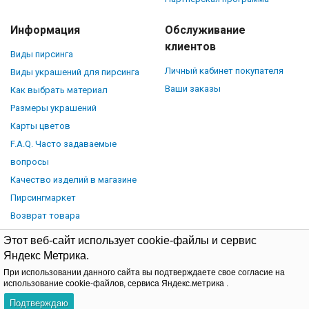
Информация
Обслуживание
клиентов
Виды пирсинга
Личный кабинет покупателя
Виды украшений для пирсинга
Ваши заказы
Как выбрать материал
Размеры украшений
Карты цветов
F.A.Q. Часто задаваемые
вопросы
Качество изделий в магазине
Пирсингмаркет
Возврат товара
Этот веб-сайт использует cookie-файлы и сервис
Яндекс Метрика.
При использовании данного сайта вы подтверждаете свое согласие на
© Piercingmarket.ru, 2026.
Политика обработки персональных
использование cookie-файлов, сервиса Яндекс.метрика .
данных
Договор-оферта
Подтверждаю