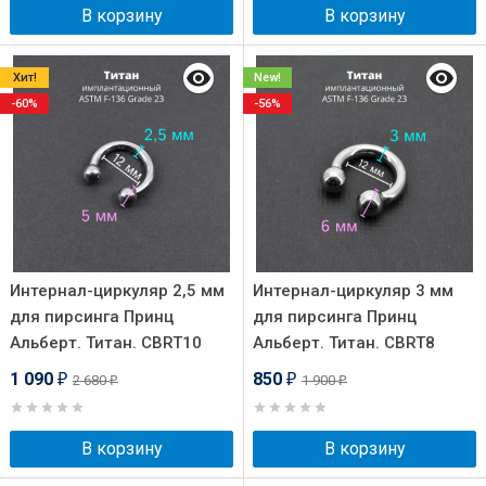
В корзину
В корзину
Хит!
New!
-60%
-56%
Интернал-циркуляр 2,5 мм
Интернал-циркуляр 3 мм
для пирсинга Принц
для пирсинга Принц
Альберт. Титан. CBRT10
Альберт. Титан. CBRT8
1 090
850
2 680
1 900
₽
₽
₽
₽
В корзину
В корзину