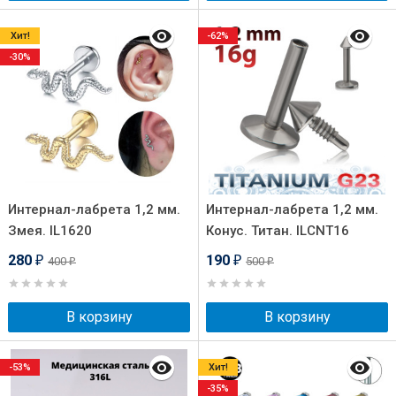
Хит!
-62%
-30%
Интернал-лабрета 1,2 мм.
Интернал-лабрета 1,2 мм.
Змея. IL1620
Конус. Титан. ILCNT16
280
190
400
500
₽
₽
₽
₽
В корзину
В корзину
-53%
Хит!
-35%