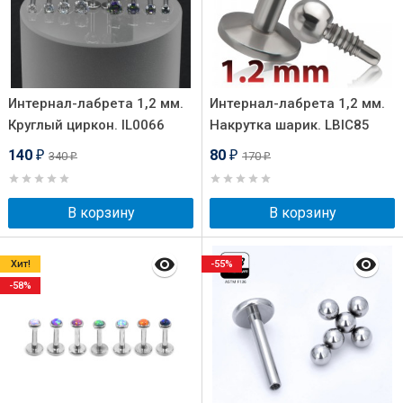
Интернал-лабрета 1,2 мм.
Интернал-лабрета 1,2 мм.
Круглый циркон. IL0066
Накрутка шарик. LBIC85
140
80
340
170
₽
₽
₽
₽
В корзину
В корзину
Хит!
-55%
-58%