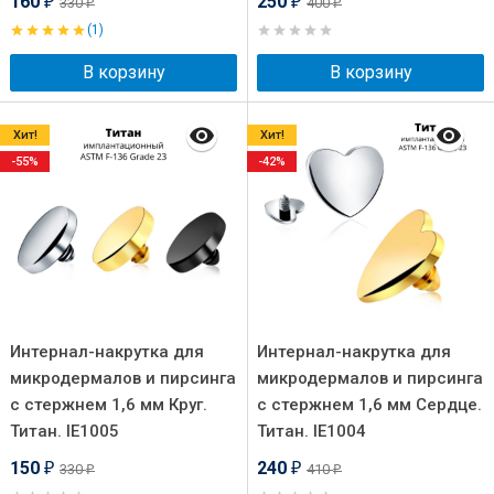
160
250
330
400
₽
₽
₽
₽
(1)
В корзину
В корзину
Хит!
Хит!
-55%
-42%
Интернал-накрутка для
Интернал-накрутка для
микродермалов и пирсинга
микродермалов и пирсинга
с стержнем 1,6 мм Круг.
с стержнем 1,6 мм Сердце.
Титан. IE1005
Титан. IE1004
150
240
330
410
₽
₽
₽
₽