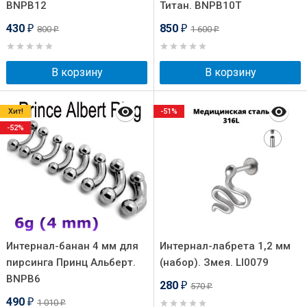
BNPB12
Титан. BNPB10T
430
850
800
1 600
₽
₽
₽
₽
В корзину
В корзину
Хит!
-51%
-52%
Интернал-банан 4 мм для
Интернал-лабрета 1,2 мм
пирсинга Принц Альберт.
(набор). Змея. LI0079
BNPB6
280
570
₽
₽
490
1 010
₽
₽