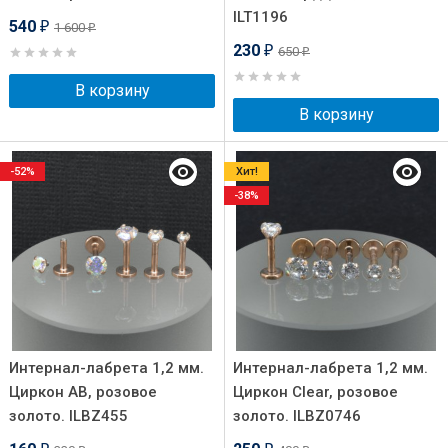
ILT1196
540
1 600
₽
₽
230
650
₽
₽
В корзину
В корзину
-52%
Хит!
-38%
Интернал-лабрета 1,2 мм.
Интернал-лабрета 1,2 мм.
Циркон AB, розовое
Циркон Clear, розовое
золото. ILBZ455
золото. ILBZ0746