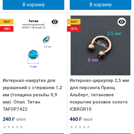
В корзину
В корзину
Хит!
Хит!
-58%
-51%
Интернал-накрутка для
Интернал-циркуляр 2,5 мм
украшений с стержнем 1,2
для пирсинга Принц
мм (толщина резьбы 0,9
Альберт, титановое
мм). Опал. Титан.
покрытие розовое золото.
TAFOP7422
ICBRGR10
240
460
570
930
₽
₽
₽
₽