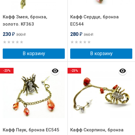
Кафф Змея, бронза,
Кафф Сердце, бронза
золото. KF363
EC544
230
280
300
360
₽
₽
₽
₽
В корзину
В корзину
-23%
-23%
Кафф Паук, бронза EC545
Кафф Скорпион, бронза