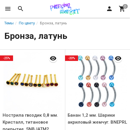
Темы
По цвету
Бронза, латунь
Бронза, латунь
-25%
-20%
Нострила гвоздик 0,8 мм.
Банан 1,2 мм. Шарики
Кристалл, титановое
акриловый жемчуг. BNEPRL
покрытие. SNBJATM2