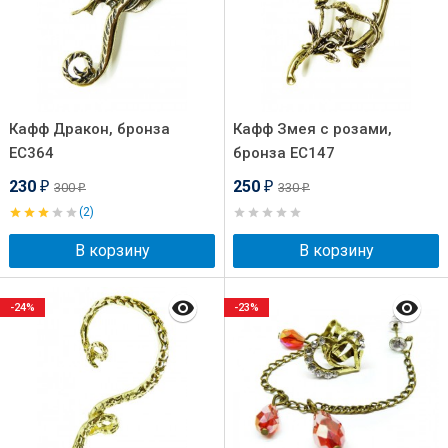
Кафф Дракон, бронза
Кафф Змея с розами,
EC364
бронза EC147
230
250
300
330
₽
₽
₽
₽
(2)
В корзину
В корзину
-24%
-23%