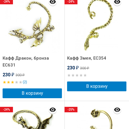
-24%
-24%
Кафф Дракон, бронза
Кафф Змея, EC354
EC631
230
300
₽
₽
230
300
₽
₽
(2)
В корзину
В корзину
-24%
-25%