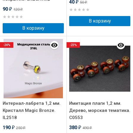
40
50
₽
₽
90
120
₽
₽
В корзину
В корзину
-24%
-23%
Интернал-лабрета 1,2 мм.
Имитация плаги 1,2 мм.
Кристалл Magic Bronze.
Дерево, морская тематика.
IL2518
C0553
190
380
250
490
₽
₽
₽
₽