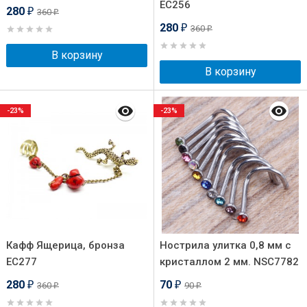
EC256
280
360
₽
₽
280
360
₽
₽
В корзину
В корзину
-23%
-23%
Кафф Ящерица, бронза
Нострила улитка 0,8 мм с
EC277
кристаллом 2 мм. NSC7782
280
70
360
90
₽
₽
₽
₽