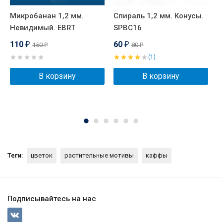
Микробанан 1,2 мм.
Спираль 1,2 мм. Конусы.
К
Невидимый. EBRT
SPBC16
110
60
150
80
₽
₽
₽
₽
(1)
В корзину
В корзину
Теги:
цветок
растительные мотивы
каффы
Подписывайтесь на нас