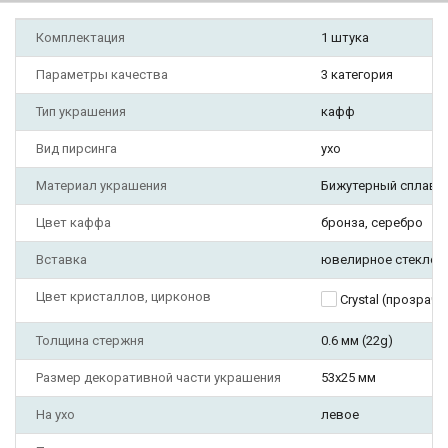
Комплектация
1 штука
Параметры качества
3 категория
Тип украшения
кафф
Вид пирсинга
ухо
Материал украшения
Бижутерный сплав
Цвет каффа
бронза, серебро
Вставка
ювелирное стекло
Цвет кристаллов, цирконов
Crystal (прозрач
Толщина стержня
0.6 мм (22g)
Размер декоративной части украшения
53х25 мм
На ухо
левое