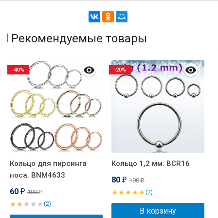
Рекомендуемые товары
-40%
-20%
Кольцо для пирсинга
Кольцо 1,2 мм. BCR16
П
носа. BNM4633
A
80
100
₽
₽
60
100
₽
(2)
₽
(2)
В корзину