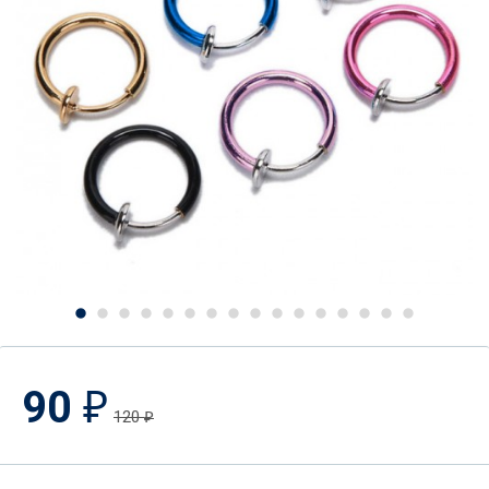
90
₽
120
₽