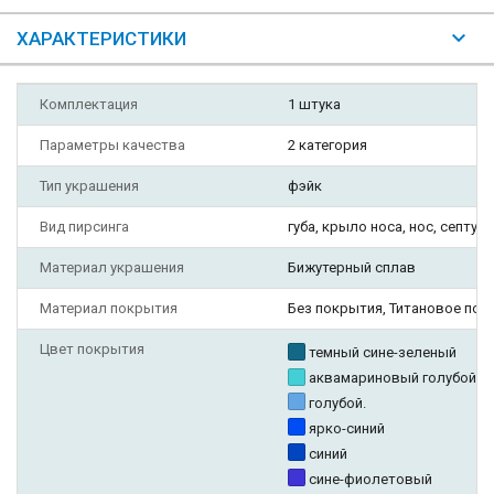
ХАРАКТЕРИСТИКИ
Комплектация
1 штука
Параметры качества
2 категория
Тип украшения
фэйк
Вид пирсинга
губа, крыло носа, нос, септум,
Материал украшения
Бижутерный сплав
Материал покрытия
Без покрытия, Титановое пок
Цвет покрытия
темный сине-зеленый
аквамариновый голубой
голубой.
ярко-синий
синий
сине-фиолетовый