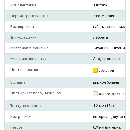
Комплектация
1 штука
Параметры качества
2 категория
Вид пирсинга
губа, мадонна, медуз
Тип украшения
лабрета
Материал украшения
Титан G23, Титан AST
Материал покрытия
Анодирование
Цвет покрытия
золотой
Вставка
циркон (фианит)
Цвет кристаллов, цирконов
Aurore Boreale (
Толщина стержня
1.2 мм (16g)
Вид резьбы
интернал (внутрення
Резьба
0,9 мм (интернал, тип