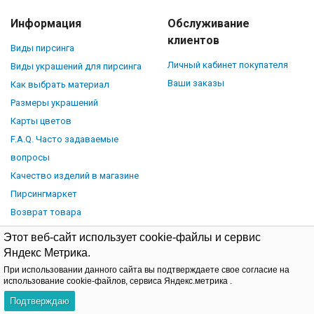
Информация
Обслуживание
клиентов
Виды пирсинга
Личный кабинет покупателя
Виды украшений для пирсинга
Ваши заказы
Как выбрать материал
Размеры украшений
Карты цветов
F.A.Q. Часто задаваемые
вопросы
Качество изделий в магазине
Пирсингмаркет
Возврат товара
Этот веб-сайт использует cookie-файлы и сервис
Яндекс Метрика.
При использовании данного сайта вы подтверждаете свое согласие на
© Piercingmarket.ru, 2026.
Политика обработки персональных
использование cookie-файлов, сервиса Яндекс.метрика .
данных
Договор-оферта
Подтверждаю