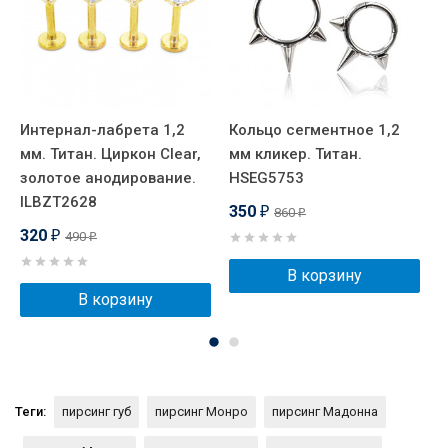
Интернал-лабрета 1,2
Кольцо сегментное 1,2
С
мм. Титан. Циркон Clear,
мм кликер. Титан.
Т
золотое анодирование.
HSEG5753
ILBZT2628
350
860
₽
₽
320
490
₽
₽
В корзину
В корзину
Теги:
пирсинг губ
пирсинг Монро
пирсинг Мадонна