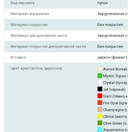
Вид пирсинга
пупок
Материал украшения
Хирургическая ста
Материал покрытия
Без покрытия
Материал декоративной части
Хирургическая ста
Материал покрытия декоративной части
Без покрытия
Вставка
циркон (фианит)
Цвет кристаллов, цирконов
Aurore Boreale
Mystic Topaz (
Crystal (прозра
Jet (черный)
Siam (тёмно-кр
Fire Opal (кра
Champagne (ша
Citrine (желтый)
Olive Green (о
Aquamarine (ак