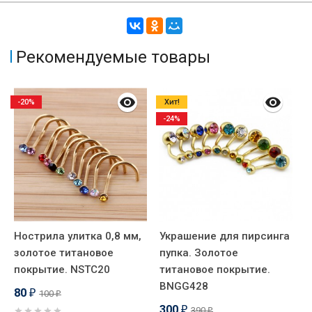
Рекомендуемые товары
-20%
Хит!
-24%
Нострила улитка 0,8 мм,
Украшение для пирсинга
К
золотое титановое
пупка. Золотое
м
покрытие. NSTC20
титановое покрытие.
H
BNGG428
80
100
₽
₽
300
390
₽
₽