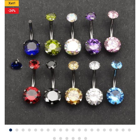
Хит!
-24%