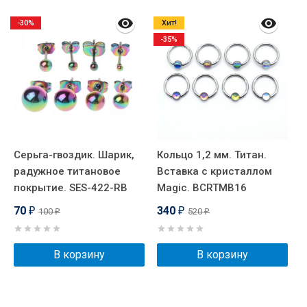
-30%
Хит!
-35%
Серьга-гвоздик. Шарик,
Кольцо 1,2 мм. Титан.
Ш
радужное титановое
Вставка с кристаллом
ц
покрытие. SES-422-RB
Magic. BCRTMB16
т
E
70
340
100
520
₽
₽
₽
₽
В корзину
В корзину