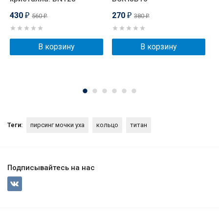
H
430
270
560
380
₽
₽
₽
₽
В корзину
В корзину
Теги:
пирсинг мочки уха
кольцо
титан
Подписывайтесь на нас