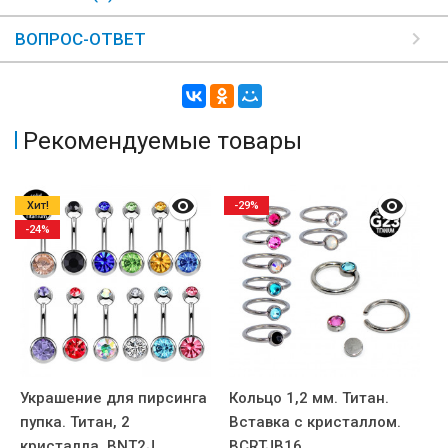
ВОПРОС-ОТВЕТ
Рекомендуемые товары
Хит!
-29%
-24%
Украшение для пирсинга
Кольцо 1,2 мм. Титан.
К
пупка. Титан, 2
Вставка с кристаллом.
м
кристалла. BNT2J
BCRTJB16
к