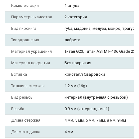
Комплектация
1 штука
Параметры качества
2 категория
Вид пирсинга
губа, мадонна, медуза, монро, трагус, у
Тип украшения
лабрета
Материал украшения
Титан G23, Титан ASTM F-136 Grade 23
Материал покрытия
Без покрытия
Вставка
кристалл Сваровски
Толщина стержня
1.2 мм (16g)
Вид резьбы
интернал (внутренняя с резьбой)
Резьба
0,9 мм (интернал, тип 1)
Длина стержня
4 мм, 5 мм, 6 мм, 7 мм, 8 мм, 9 мм
Диаметр диска
4 мм