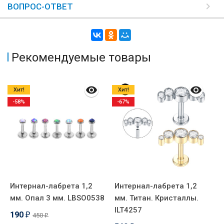
ВОПРОС-ОТВЕТ
Рекомендуемые товары
Хит!
Хит!
-58%
-67%
Интернал-лабрета 1,2
Интернал-лабрета 1,2
К
мм. Опал 3 мм. LBSO0538
мм. Титан. Кристаллы.
м
ILT4257
с
190
450
₽
₽