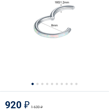
920
₽
1 630
₽