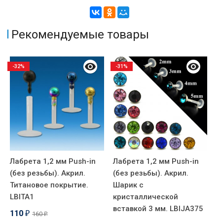
Рекомендуемые товары
-32%
-31%
Лабрета 1,2 мм Push-in
Лабрета 1,2 мм Push-in
Л
(без резьбы). Акрил.
(без резьбы). Акрил.
(
Титановое покрытие.
Шарик с
А
LBITA1
кристаллической
C
вставкой 3 мм. LBIJA375
110
160
₽
₽