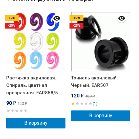
Хит!
Хит!
-25%
-25%
Растяжка акриловая.
Тоннель акриловый.
Ш
Спираль, цветная
Чёрный. EAR507
с
прозрачная. EAR858/5
120
160
₽
₽
90
120
₽
(1)
₽
В корзину
В корзину