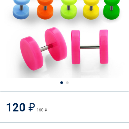
120
₽
160
₽