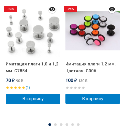
-23%
-24%
Имитация плаги 1,0 и 1,2
Имитация плаги 1,2 мм.
Т
мм. C7854
Цветная. C006
Ч
70
100
90
130
₽
₽
₽
₽
(1)
В корзину
В корзину