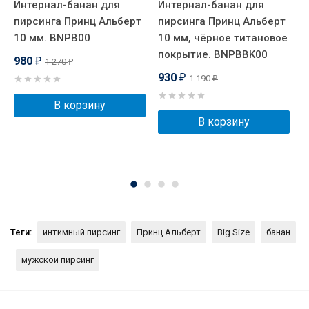
Интернал-банан для
Интернал-банан для
И
пирсинга Принц Альберт
пирсинга Принц Альберт
п
10 мм. BNPB00
10 мм, чёрное титановое
1
покрытие. BNPBBK00
980
1 270
₽
₽
930
1 190
₽
₽
В корзину
В корзину
Теги:
интимный пирсинг
Принц Альберт
Big Size
банан
мужской пирсинг