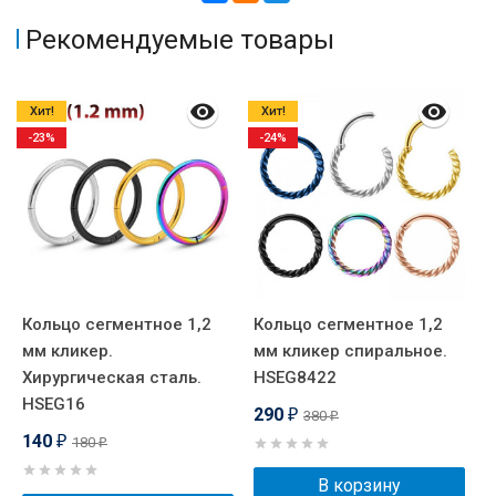
Рекомендуемые товары
Хит!
Хит!
-23%
-24%
Кольцо сегментное 1,2
Кольцо сегментное 1,2
Б
мм кликер.
мм кликер спиральное.
а
Хирургическая сталь.
HSEG8422
B
HSEG16
290
380
₽
₽
140
180
₽
₽
В корзину