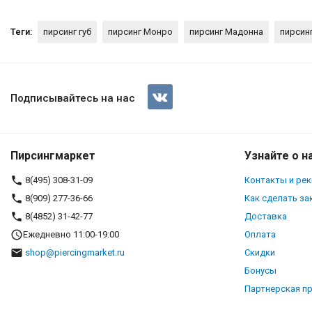
Теги:
пирсинг губ
пирсинг Монро
пирсинг Мадонна
пирсин
Интернал-лабрета 1,2 мм. Зме
Подписывайтесь на нас
Пирсингмаркет
Узнайте о н
8(495) 308-31-09
Контакты и ре
8(909) 277-36-66
Как сделать за
8(4852) 31-42-77
Доставка
Ежедневно 11:00-19:00
Оплата
shop@piercingmarket.ru
Скидки
Бонусы
Партнерская п