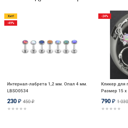
Хит!
-24%
-49%
Интернал-лабрета 1,2 мм. Опал 4 мм.
Кликер для 
LBSO0534
Размер 15 х
230
790
450
1 03
₽
₽
₽