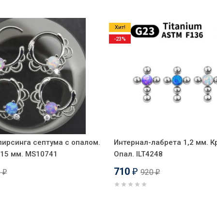
Хит!
-23%
пирсинга септума с опалом.
Интернал-лабрета 1,2 мм. Кр
 15 мм. MS10741
Опал. ILT4248
710
0
920
₽
₽
₽