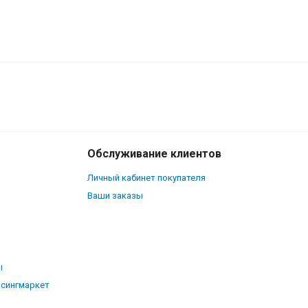
400
₽
В корзину
280
₽
Обслуживание клиентов
Личный кабинет покупателя
Ваши заказы
ы
рсингмаркет