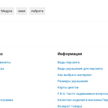
г Медуза
змея
лабрета
я. IL1620
ас
Информация
квизиты
Виды пирсинга
каз
Виды украшений для пирсинга
Как выбрать материал
Размеры украшений
Карты цветов
F.A.Q. Часто задаваемые вопрос
рограмма
Качество изделий в магазине Пи
Возврат товара