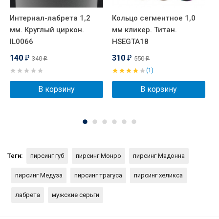
Интернал-лабрета 1,2
Кольцо сегментное 1,0
К
мм. Круглый циркон.
мм кликер. Титан.
м
IL0066
HSEGTA18
H
140
310
340
550
₽
₽
₽
₽
(1)
В корзину
В корзину
Теги:
пирсинг губ
пирсинг Монро
пирсинг Мадонна
пирсинг Медуза
пирсинг трагуса
пирсинг хеликса
лабрета
мужские серьги