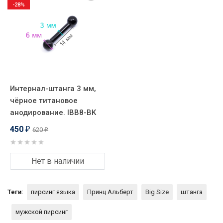
-28%
Интернал-штанга 3 мм,
чёрное титановое
анодирование. IBB8-BK
450
620
₽
₽
Нет в наличии
Теги:
пирсинг языка
Принц Альберт
Big Size
штанга
мужской пирсинг