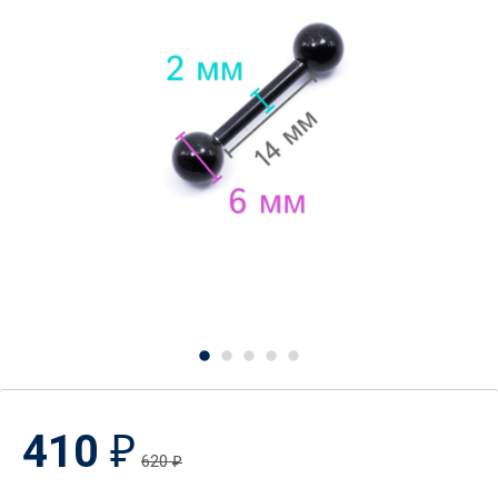
410
₽
620
₽