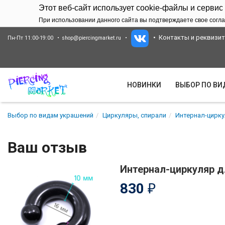
Этот веб-сайт использует cookie-файлы и сервис
При использовании данного сайта вы подтверждаете свое согла
Контакты и реквизи
Пн-Пт 11:00-19:00
shop@piercingmarket.ru
НОВИНКИ
ВЫБОР ПО В
Выбор по видам украшений
Циркуляры, спирали
Интернал-цирку
Ваш отзыв
Интернал-циркуляр д
830
₽