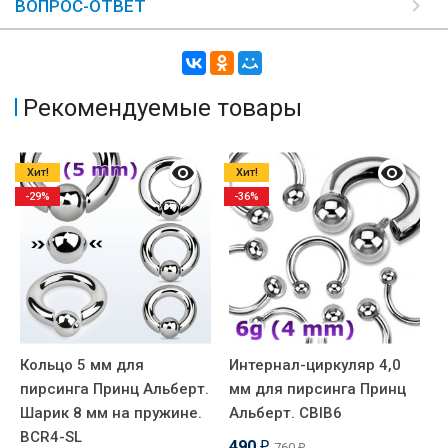
ВОПРОС-ОТВЕТ
Рекомендуемые товары
Хит!
Хит!
-29%
-36%
Кольцо 5 мм для
Интернал-циркуляр 4,0
Р
пирсинга Принц Альберт.
мм для пирсинга Принц
П
Шарик 8 мм на пружине.
Альберт. CBIB6
T
BCR4-SL
490
760
₽
₽