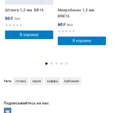
Штанга 1,2 мм. BB16
Микробанан 1,2 мм.
И
BNE16
м
50
70
₽
₽
P
60
80
₽
₽
В корзину
В корзину
Теги:
готика
череп
каффы
halloween
Подписывайтесь на нас