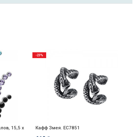
-23%
лов, 15,5 х
Кафф Змея. EC7851