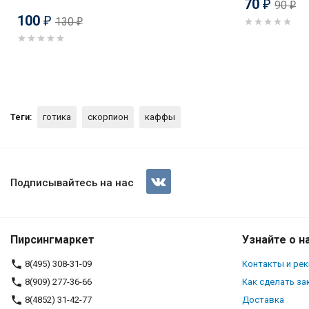
70
90
₽
₽
100
130
₽
₽
Теги:
готика
скорпион
каффы
Кафф Скорпион. SECF006
Подписывайтесь на нас
(1)
Пирсингмаркет
Узнайте о н
8(495) 308-31-09
Контакты и ре
8(909) 277-36-66
Как сделать за
8(4852) 31-42-77
Доставка