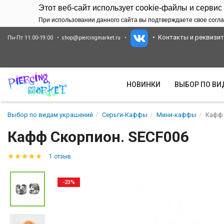
Этот веб-сайт использует cookie-файлы и сервис
При использовании данного сайта вы подтверждаете свое согла
Контакты и реквизи
Пн-Пт 11:00-19:00
shop@piercingmarket.ru
НОВИНКИ
ВЫБОР ПО В
Выбор по видам украшений
Серьги-Каффы
Мини-каффы
Кафф 
Кафф Скорпион. SECF006
1 отзыв
-23%