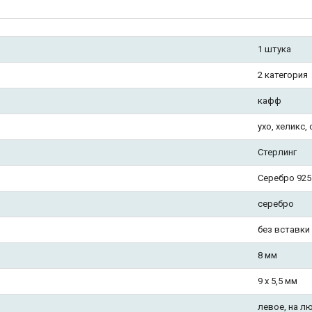
1 штука
2 категория
кафф
ухо, хеликс,
Стерлинг
Серебро 925
серебро
без вставки
8 мм
9 х 5,5 мм
левое, на л