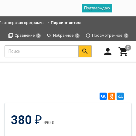
Подтверждаю
Партнерская программа
Пирсинг оптом
Сравнение
Избранное
Просмотренное
0
0
0
380
₽
490
₽