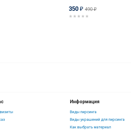
350
490
₽
₽
ас
Информация
квизиты
Виды пирсинга
каз
Виды украшений для пирсинга
Как выбрать материал