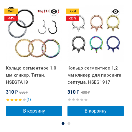
Хит!
Хит!
-44%
-23%
Кольцо сегментное 1,0
Кольцо сегментное 1,2
Ш
мм кликер. Титан.
мм кликер для пирсинга
HSEGTA18
септума. HSEG1917
310
310
550
400
₽
₽
₽
₽
(1)
В корзину
В корзину