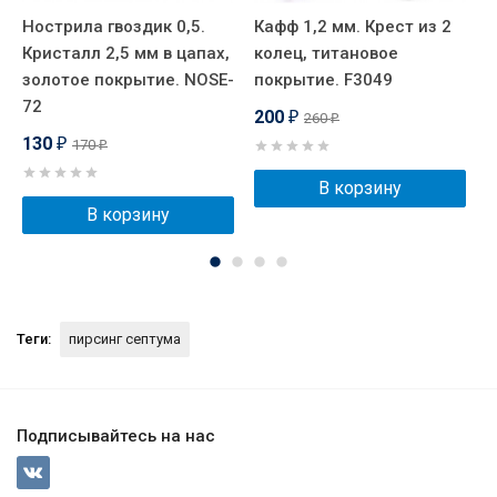
Нострила гвоздик 0,5.
Кафф 1,2 мм. Крест из 2
Н
Кристалл 2,5 мм в цапах,
колец, титановое
с
золотое покрытие. NOSE-
покрытие. F3049
п
72
200
260
₽
₽
130
170
₽
₽
В корзину
В корзину
Теги:
пирсинг септума
Подписывайтесь на нас