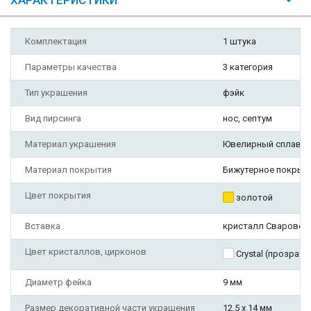
ХАРАКТЕРИСТИКИ
Комплектация
1 штука
Параметры качества
3 категория
Тип украшения
фэйк
Вид пирсинга
нос, септум
Материал украшения
Ювелирный сплав
Материал покрытия
Бижутерное покрыт
Цвет покрытия
золотой
Вставка
кристалл Сваровск
Цвет кристаллов, цирконов
Crystal (прозрач
Диаметр фейка
9 мм
Размер декоративной части украшения
12,5 х 14 мм