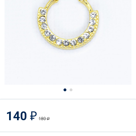
140
₽
180
₽