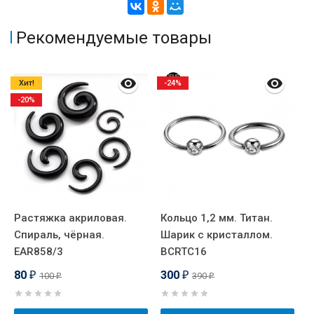
Рекомендуемые товары
Хит!
-24%
-20%
Растяжка акриловая.
Кольцо 1,2 мм. Титан.
К
Спираль, чёрная.
Шарик с кристаллом.
т
EAR858/3
BCRTC16
B
80
300
100
390
₽
₽
₽
₽