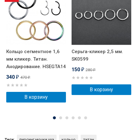
Кольцо сегментное 1,6
Серьга-кликер 2,5 мм.
С
мм кликер. Титан.
SK0599
Анодирование. HSEGTA14
150
280
₽
₽
340
470
₽
₽
В корзину
В корзину
Теги:
пирсинг мочки уха
кольцо
титан