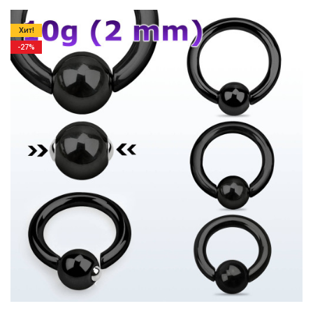
Хит!
-27%