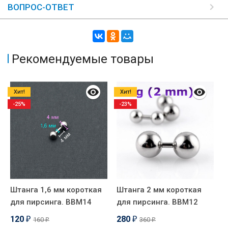
ВОПРОС-ОТВЕТ
Рекомендуемые товары
Хит!
Хит!
-25%
-23%
Штанга 1,6 мм короткая
Штанга 2 мм короткая
К
для пирсинга. BBM14
для пирсинга. BBM12
п
ч
120
280
160
360
₽
₽
₽
₽
п