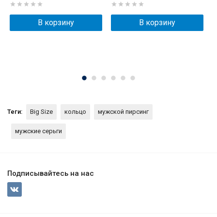
п
В корзину
В корзину
Теги:
Big Size
кольцо
мужской пирсинг
мужские серьги
Подписывайтесь на нас