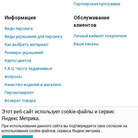
Партнерская программа
Информация
Обслуживание
клиентов
Виды пирсинга
Личный кабинет покупателя
Виды украшений для пирсинга
Ваши заказы
Как выбрать материал
Размеры украшений
Карты цветов
F.A.Q. Часто задаваемые
вопросы
Качество изделий в магазине
Пирсингмаркет
Возврат товара
Этот веб-сайт использует cookie-файлы и сервис
Яндекс Метрика.
При использовании данного сайта вы подтверждаете свое согласие на
© Piercingmarket.ru, 2026.
Политика обработки персональных
использование cookie-файлов, сервиса Яндекс.метрика .
данных
Договор-оферта