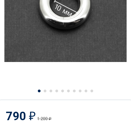
790
₽
1 200
₽