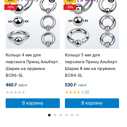
Хит!
Хит!
-33%
-29%
Кольцо 4 мм для
Кольцо 5 мм для
К
пирсинга Принц Альберт.
пирсинга Принц Альберт.
п
Шарик на пружине.
Шарик 8 мм на пружине.
Ш
BCR6-SL
BCR4-SL
B
460
530
680
740
₽
₽
₽
₽
(2)
В корзину
В корзину