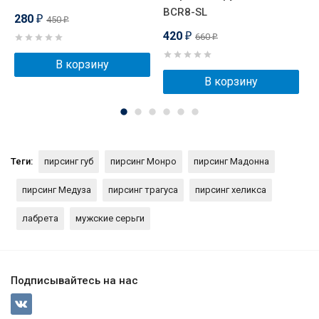
BCR8-SL
280
450
₽
₽
420
660
₽
₽
В корзину
В корзину
Теги:
пирсинг губ
пирсинг Монро
пирсинг Мадонна
пирсинг Медуза
пирсинг трагуса
пирсинг хеликса
лабрета
мужские серьги
Подписывайтесь на нас