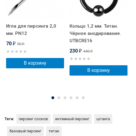
Игла для пирсинга 2,0
Кольцо 1,2 мм. Титан.
Ш
мм. PN12
Чёрное анодирование.
п
UTBCRE16
с
70
90
₽
₽
а
230
440
₽
₽
B
В корзину
В корзину
Теги:
пирсинг сосков
интимный пирсинг
штанга
базовый пирсинг
титан