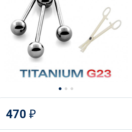
470
₽