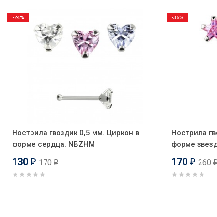
-24%
-35%
Нострила гвоздик 0,5 мм. Циркон в
Нострила гв
форме сердца. NBZHM
форме звез
130
170
170
260
₽
₽
₽