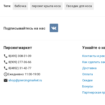
Теги:
бабочка
пирсинг крыла носа
Гвоздик для носа
Нострила гвоздик 0,5 мм с ба
Подписывайтесь на нас
Пирсингмаркет
Узнайте о н
8(495) 308-31-09
Контакты и ре
8(909) 277-36-66
Как сделать за
8(4852) 31-42-77
Доставка
Ежедневно 11:00-19:00
Оплата
shop@piercingmarket.ru
Скидки
Бонусы
Партнерская п