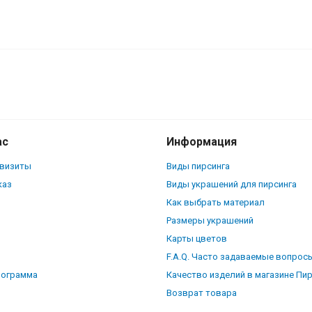
бочкой. SNP149
ас
Информация
квизиты
Виды пирсинга
каз
Виды украшений для пирсинга
Как выбрать материал
Размеры украшений
Карты цветов
F.A.Q. Часто задаваемые вопрос
рограмма
Качество изделий в магазине Пи
Возврат товара