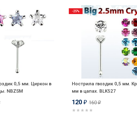
-25%
оздик 0,5 мм. Циркон в
Нострила гвоздик 0,5 мм. К
ды. NBZSM
мм в цапах. BLK527
120
160
₽
₽
₽