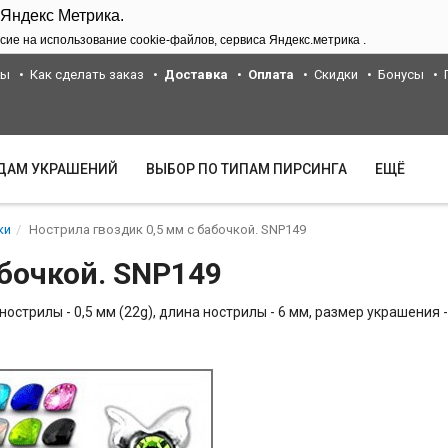
 Яндекс Метрика.
сие на использование cookie-файлов, сервиса Яндекс.метрика .
ты
Как сделать заказ
Доставка
Оплата
Скидки
Бонусы
ИДАМ УКРАШЕНИЙ
ВЫБОР ПО ТИПАМ ПИРСИНГА
ЕЩЁ
ки
Нострила гвоздик 0,5 мм с бабочкой. SNP149
абочкой. SNP149
острилы - 0,5 мм (22g), длина нострилы - 6 мм, размер украшения