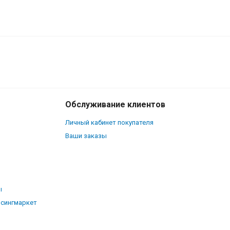
130
₽
В корзину
100
₽
Обслуживание клиентов
Личный кабинет покупателя
Ваши заказы
ы
рсингмаркет