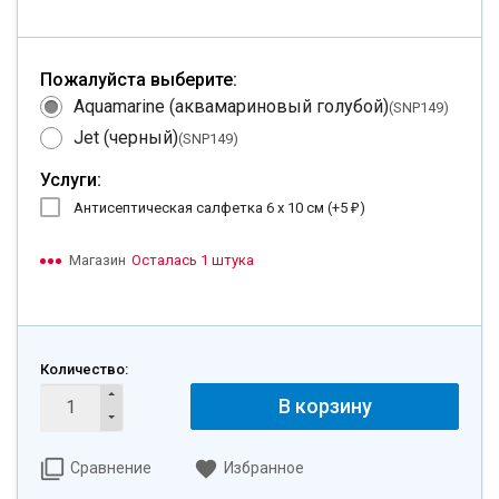
Пожалуйста выберите:
Aquamarine (аквамариновый голубой)
(SNP149)
Jet (черный)
(SNP149)
Услуги:
Антисептическая салфетка 6 х 10 см (+
5
)
₽
Магазин
Осталась 1 штука
Количество:
В корзину
Сравнение
Избранное