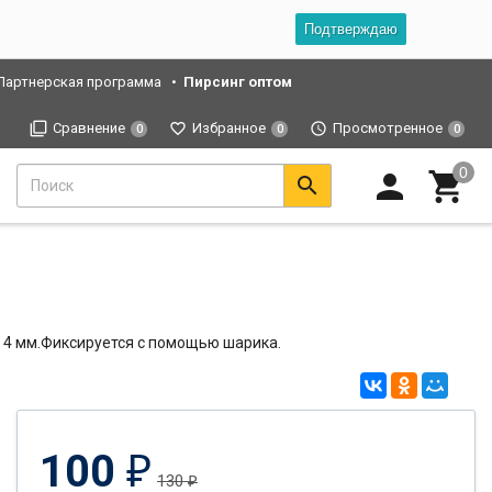
Подтверждаю
Партнерская программа
Пирсинг оптом
Сравнение
Избранное
Просмотренное
0
0
0
 - 4 мм.Фиксируется с помощью шарика.
100
₽
130
₽